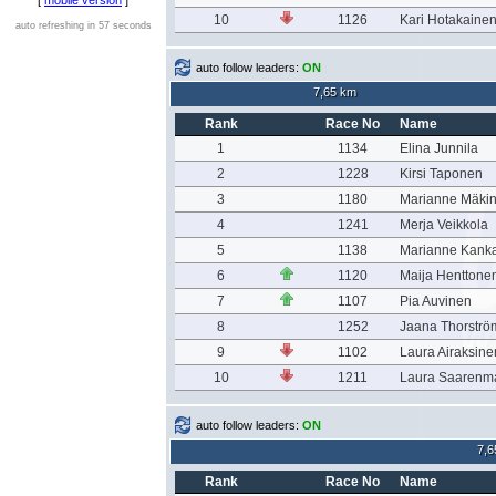
[
mobile version
]
10
1126
Kari Hotakaine
auto refreshing in 57 seconds
auto follow leaders:
ON
7,65 km
Rank
Race No
Name
1
1134
Elina Junnila
2
1228
Kirsi Taponen
3
1180
Marianne Mäki
4
1241
Merja Veikkola
5
1138
Marianne Kank
6
1120
Maija Henttone
7
1107
Pia Auvinen
8
1252
Jaana Thorströ
9
1102
Laura Airaksine
10
1211
Laura Saarenm
auto follow leaders:
ON
7,6
Rank
Race No
Name