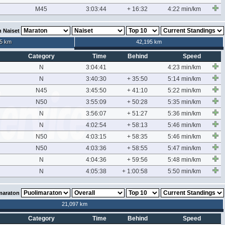
M45
3:03:44
+ 16:32
4:22 min/km
 Naiset
5 km
42,195 km
Category
Time
Behind
Speed
N
3:04:41
4:23 min/km
N
3:40:30
+ 35:50
5:14 min/km
N45
3:45:50
+ 41:10
5:22 min/km
N50
3:55:09
+ 50:28
5:35 min/km
N
3:56:07
+ 51:27
5:36 min/km
N
4:02:54
+ 58:13
5:46 min/km
N50
4:03:15
+ 58:35
5:46 min/km
N50
4:03:36
+ 58:55
5:47 min/km
N
4:04:36
+ 59:56
5:48 min/km
N
4:05:38
+ 1:00:58
5:50 min/km
maraton
21,097 km
Category
Time
Behind
Speed