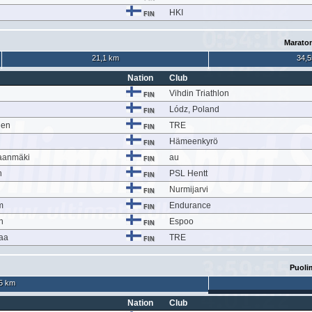
n
HKI
FIN
Maraton
21,1 km
34,5
Nation
Club
Vihdin Triathlon
FIN
Lódz, Poland
FIN
nen
TRE
FIN
Hämeenkyrö
FIN
aanmäki
au
FIN
n
PSL Hentt
FIN
Nurmijarvi
FIN
m
Endurance
FIN
n
Espoo
FIN
aa
TRE
FIN
Puoli
5 km
Nation
Club