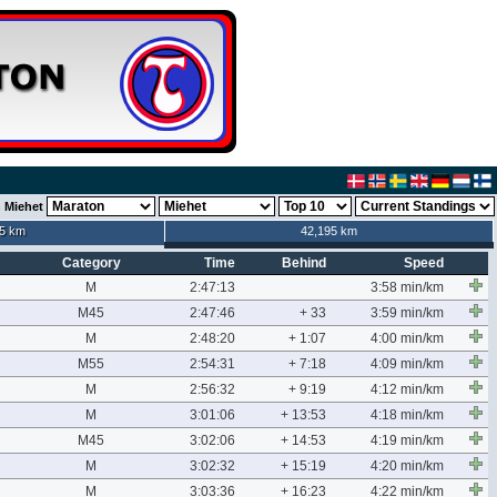
 Miehet
5 km
42,195 km
Category
Time
Behind
Speed
M
2:47:13
3:58 min/km
M45
2:47:46
+ 33
3:59 min/km
M
2:48:20
+ 1:07
4:00 min/km
M55
2:54:31
+ 7:18
4:09 min/km
M
2:56:32
+ 9:19
4:12 min/km
M
3:01:06
+ 13:53
4:18 min/km
M45
3:02:06
+ 14:53
4:19 min/km
M
3:02:32
+ 15:19
4:20 min/km
M
3:03:36
+ 16:23
4:22 min/km