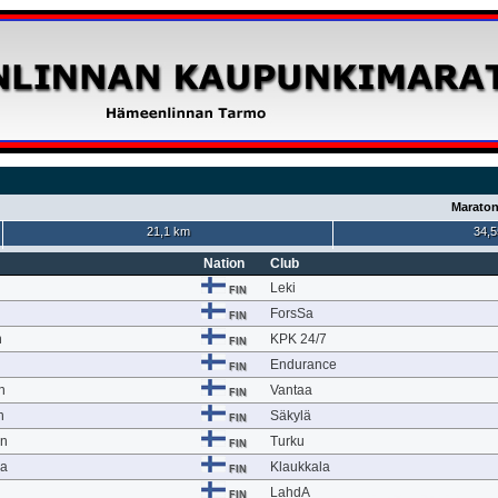
Maraton
21,1 km
34,5
Nation
Club
Leki
FIN
ForsSa
FIN
n
KPK 24/7
FIN
Endurance
FIN
n
Vantaa
FIN
n
Säkylä
FIN
en
Turku
FIN
la
Klaukkala
FIN
LahdA
FIN