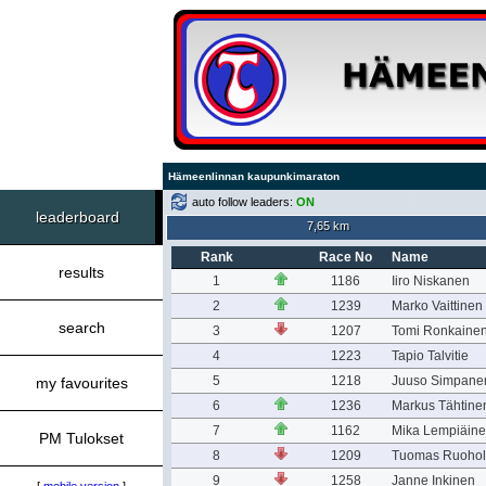
Hämeenlinnan kaupunkimaraton
auto follow leaders:
ON
leaderboard
7,65 km
Rank
Race No
Name
results
1
1186
Iiro Niskanen
2
1239
Marko Vaittinen
search
3
1207
Tomi Ronkaine
4
1223
Tapio Talvitie
5
1218
Juuso Simpane
my favourites
6
1236
Markus Tähtine
7
1162
Mika Lempiäin
PM Tulokset
8
1209
Tuomas Ruoho
9
1258
Janne Inkinen