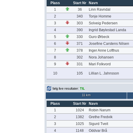
Plass
Start Nr
Navn
1
36
Linn Ravndal
2
340
Tonje Homme
3
303
Solveig Pedersen
4
390
Ingrid Bøylestad Landa
5
330
Guro Ørbeck
6
371
Josefine Carstens Nilsen
7
378
Inger Anne Lofthus
8
302
Nora Johansen
9
331
Mari Folkvord
10
105
Lillian L. Jahnsson
følg live resultater:
TIL
11 km
Plass
Start Nr
Navn
1
1024
Robin Narum
2
1382
Grethe Fredvik
3
1025
Sigurd Tveit
4
1148
Oddvar Brå