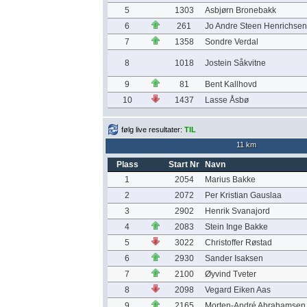
5
1303
Asbjørn Bronebakk
6
261
Jo Andre Steen Henrichsen
7
1358
Sondre Verdal
8
1018
Jostein Såkvitne
9
81
Bent Kallhovd
10
1437
Lasse Åsbø
følg live resultater:
TIL
11 km
Plass
Start Nr
Navn
1
2054
Marius Bakke
2
2072
Per Kristian Gauslaa
3
2902
Henrik Svanajord
4
2083
Stein Inge Bakke
5
3022
Christoffer Røstad
6
2930
Sander Isaksen
7
2100
Øyvind Tveter
8
2098
Vegard Eiken Aas
9
2165
Morten-André Abrahamsen