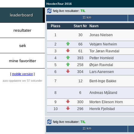
HovdenTour 2016
følg live resultater:
TIL
leaderboard
11 km
Plass
Start Nr
Navn
resultater
1
30
Jonas Nielsen
2
66
Vebjørn Nerheim
søk
3
61
Tor Jøran Ravndal
4
393
Petter Homleid
mine favoritter
5
258
Ørjan Ravndal
6
304
Lars Aanensen
[
mobile version
]
7
12
Bent-Inge Bakke
auto-oppdatere om 57 sekunder
8
6
Andreas Mjåland
9
300
Morten Elieson Horn
10
296
Henrik Fjellstad
følg live resultater:
TIL
11 km