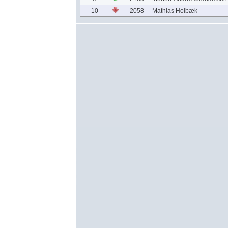
10
2058
Mathias Holbæk