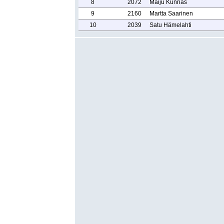
8
2072
Maiju Kunnas
9
2160
Martta Saarinen
10
2039
Satu Hämelahti