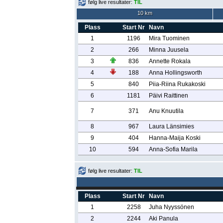
følg live resultater:
TIL
10 km
Plass
Start Nr
Navn
1
1196
Mira Tuominen
2
266
Minna Juusela
3
836
Annette Rokala
4
188
Anna Hollingsworth
5
840
Piia-Riina Rukakoski
6
1181
Päivi Raittinen
7
371
Anu Knuutila
8
967
Laura Länsimies
9
404
Hanna-Maija Koski
10
594
Anna-Sofia Marila
følg live resultater:
TIL
Plass
Start Nr
Navn
1
2258
Juha Nyyssönen
2
2244
Aki Panula