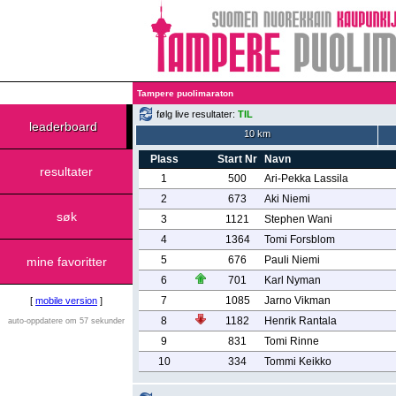
Tampere puolimaraton
følg live resultater:
TIL
leaderboard
10 km
Plass
Start Nr
Navn
resultater
1
500
Ari-Pekka Lassila
2
673
Aki Niemi
søk
3
1121
Stephen Wani
4
1364
Tomi Forsblom
5
676
Pauli Niemi
mine favoritter
6
701
Karl Nyman
7
1085
Jarno Vikman
[
mobile version
]
8
1182
Henrik Rantala
auto-oppdatere om 57 sekunder
9
831
Tomi Rinne
10
334
Tommi Keikko