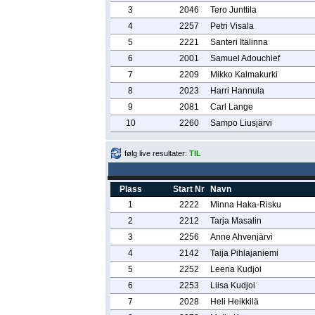
3
2046
Tero Junttila
4
2257
Petri Visala
5
2221
Santeri Itälinna
6
2001
Samuel Adouchief
7
2209
Mikko Kalmakurki
8
2023
Harri Hannula
9
2081
Carl Lange
10
2260
Sampo Liusjärvi
følg live resultater:
TIL
Plass
Start Nr
Navn
1
2222
Minna Haka-Risku
2
2212
Tarja Masalin
3
2256
Anne Ahvenjärvi
4
2142
Taija Pihlajaniemi
5
2252
Leena Kudjoi
6
2253
Liisa Kudjoi
7
2028
Heli Heikkilä