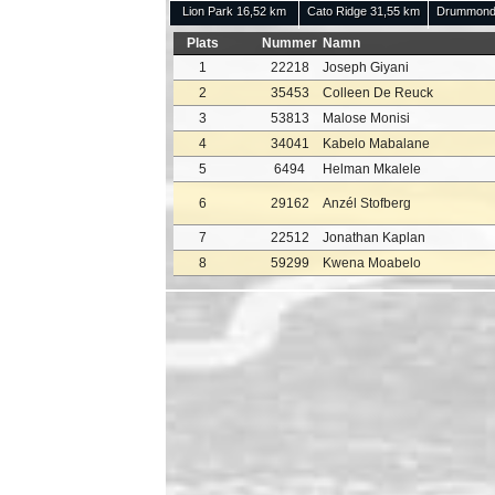
Lion Park 16,52 km
Cato Ridge 31,55 km
Drummond
Plats
Nummer
Namn
1
22218
Joseph Giyani
2
35453
Colleen De Reuck
3
53813
Malose Monisi
4
34041
Kabelo Mabalane
5
6494
Helman Mkalele
6
29162
Anzél Stofberg
7
22512
Jonathan Kaplan
8
59299
Kwena Moabelo