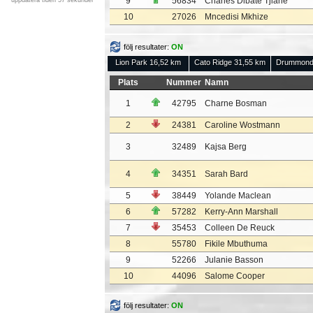
9
56834
Charles Dibate Tjiane
uppdatera tiden 57 sekunder
10
27026
Mncedisi Mkhize
följ resultater:
ON
Lion Park 16,52 km
Cato Ridge 31,55 km
Drummond
Plats
Nummer
Namn
1
42795
Charne Bosman
2
24381
Caroline Wostmann
3
32489
Kajsa Berg
4
34351
Sarah Bard
5
38449
Yolande Maclean
6
57282
Kerry-Ann Marshall
7
35453
Colleen De Reuck
8
55780
Fikile Mbuthuma
9
52266
Julanie Basson
10
44096
Salome Cooper
följ resultater:
ON