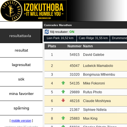
Comrades Marathon
följ resultater:
ON
resultattavla
Lion Park 16,52 km
Cato Ridge 31,55 km
Drummond
Plats
Nummer
Namn
resultat
1
54915
David Gatebe
lagresultat
2
45047
Ludwick Mamabolo
3
31020
Bongmusa Mthembu
sök
4
54135
Mike Fokoroni
5
29889
Rufus Photo
mina favoriter
6
46216
Claude Moshiywa
spårning
7
21367
Siphiwe Ndlela
8
25883
Max King
[
mobile version
]