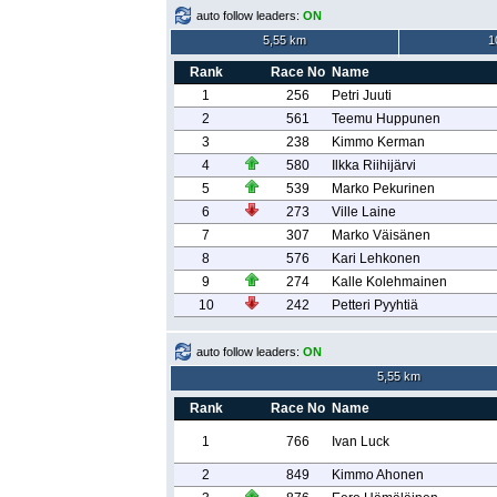
auto follow leaders:
ON
5,55 km
1
Rank
Race No
Name
1
256
Petri Juuti
2
561
Teemu Huppunen
3
238
Kimmo Kerman
4
580
Ilkka Riihijärvi
5
539
Marko Pekurinen
6
273
Ville Laine
7
307
Marko Väisänen
8
576
Kari Lehkonen
9
274
Kalle Kolehmainen
10
242
Petteri Pyyhtiä
auto follow leaders:
ON
5,55 km
Rank
Race No
Name
1
766
Ivan Luck
2
849
Kimmo Ahonen