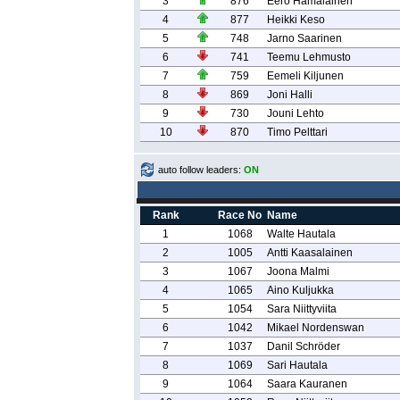
3
876
Eero Hämäläinen
4
877
Heikki Keso
5
748
Jarno Saarinen
6
741
Teemu Lehmusto
7
759
Eemeli Kiljunen
8
869
Joni Halli
9
730
Jouni Lehto
10
870
Timo Pelttari
auto follow leaders:
ON
Rank
Race No
Name
1
1068
Walte Hautala
2
1005
Antti Kaasalainen
3
1067
Joona Malmi
4
1065
Aino Kuljukka
5
1054
Sara Niittyviita
6
1042
Mikael Nordenswan
7
1037
Danil Schröder
8
1069
Sari Hautala
9
1064
Saara Kauranen