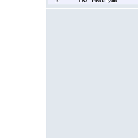
10
1053
Rosa Niittyviita