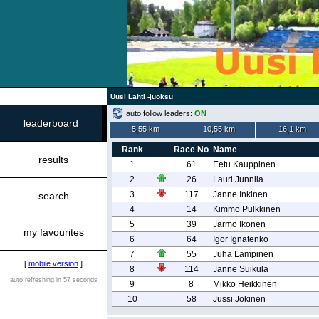
Uusi Lahti -juoksu
auto follow leaders:
ON
leaderboard
5,55 km
10,55 km
16,1 km
Rank
Race No
Name
results
1
61
Eetu Kauppinen
2
26
Lauri Junnila
3
117
Janne Inkinen
search
4
14
Kimmo Pulkkinen
5
39
Jarmo Ikonen
my favourites
6
64
Igor Ignatenko
7
55
Juha Lampinen
[
mobile version
]
8
114
Janne Suikula
auto refreshing in 57 seconds
9
8
Mikko Heikkinen
10
58
Jussi Jokinen