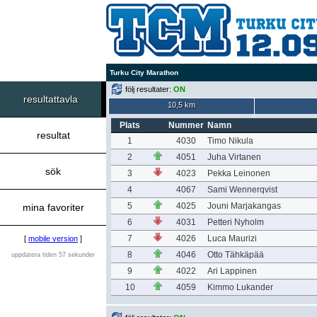
Turku City Marathon
följ resultater:
ON
resultattavla
10,5 km
Plats
Nummer
Namn
resultat
1
4030
Timo Nikula
2
4051
Juha Virtanen
sök
3
4023
Pekka Leinonen
4
4067
Sami Wennerqvist
5
4025
Jouni Marjakangas
mina favoriter
6
4031
Petteri Nyholm
7
4026
Luca Maurizi
[
mobile version
]
8
4046
Otto Tähkäpää
uppdatera tiden 57 sekunder
9
4022
Ari Lappinen
10
4059
Kimmo Lukander