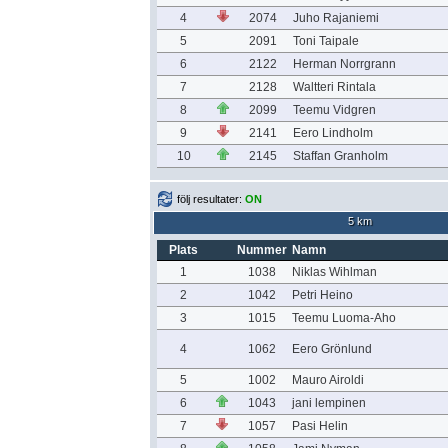
4
2074
Juho Rajaniemi
5
2091
Toni Taipale
6
2122
Herman Norrgrann
7
2128
Waltteri Rintala
8
2099
Teemu Vidgren
9
2141
Eero Lindholm
10
2145
Staffan Granholm
följ resultater:
ON
5 km
Plats
Nummer
Namn
1
1038
Niklas Wihlman
2
1042
Petri Heino
3
1015
Teemu Luoma-Aho
4
1062
Eero Grönlund
5
1002
Mauro Airoldi
6
1043
jani lempinen
7
1057
Pasi Helin