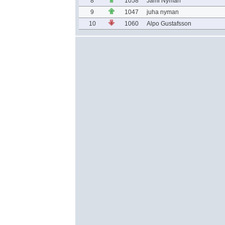
8
1058
Jami Nyman
9
1047
juha nyman
10
1060
Alpo Gustafsson