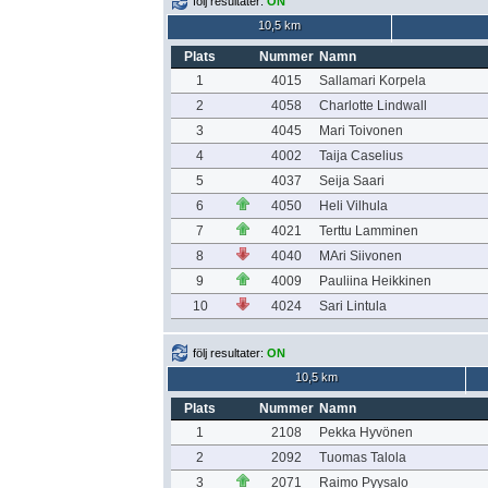
följ resultater:
ON
10,5 km
Plats
Nummer
Namn
1
4015
Sallamari Korpela
2
4058
Charlotte Lindwall
3
4045
Mari Toivonen
4
4002
Taija Caselius
5
4037
Seija Saari
6
4050
Heli Vilhula
7
4021
Terttu Lamminen
8
4040
MAri Siivonen
9
4009
Pauliina Heikkinen
10
4024
Sari Lintula
följ resultater:
ON
10,5 km
Plats
Nummer
Namn
1
2108
Pekka Hyvönen
2
2092
Tuomas Talola
3
2071
Raimo Pyysalo