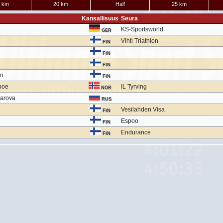
 km
20 km
Half
25 km
Kansallisuus
Seura
KS-Sportsworld
GER
Vihti Triathlon
FIN
FIN
FIN
en
FIN
boe
IL Tyrving
NOR
harova
RUS
Vesilahden Visa
FIN
Espoo
FIN
Endurance
FIN