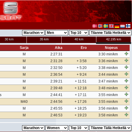
30 km
35 km
40 km
42.195 km
Sarja
Aika
Ero
Nopeus
M
2:27:31
3:30 min/km
M
2:31:28
+ 3:58
3:36 min/km
M
2:32:50
+ 5:20
3:38 min/km
M
2:36:54
+ 9:24
3:44 min/km
M
2:39:21
+ 11:51
3:47 min/km
M
2:39:48
+ 12:18
3:48 min/km
s
M
2:44:41
+ 17:11
3:55 min/km
M40
2:44:56
+ 17:26
3:55 min/km
M
2:45:55
+ 18:25
3:56 min/km
M
2:46:53
+ 19:23
3:58 min/km