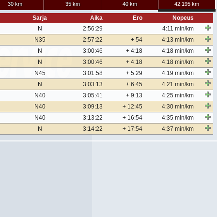
30 km
35 km
40 km
42.195 km
Sarja
Aika
Ero
Nopeus
N
2:56:29
4:11 min/km
N35
2:57:22
+ 54
4:13 min/km
N
3:00:46
+ 4:18
4:18 min/km
N
3:00:46
+ 4:18
4:18 min/km
N45
3:01:58
+ 5:29
4:19 min/km
N
3:03:13
+ 6:45
4:21 min/km
N40
3:05:41
+ 9:13
4:25 min/km
N40
3:09:13
+ 12:45
4:30 min/km
N40
3:13:22
+ 16:54
4:35 min/km
N
3:14:22
+ 17:54
4:37 min/km