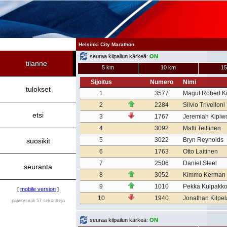
Helsinki City Marathon
seuraa kilpailun kärkeä:
ON
tilanne
5 km
10 km
15
Sijoitus
Numero
Nimi
tulokset
1
3577
Magut Robert K
2
2284
Silvio Trivelloni
etsi
3
1767
Jeremiah Kipiw
4
3092
Matti Teittinen
5
3022
Bryn Reynolds
suosikit
6
1763
Otto Laitinen
7
2506
Daniel Steel
seuranta
8
3052
Kimmo Kerman
9
1010
Pekka Kulpakk
[
mobile version
]
10
1940
Jonathan Kilpel
päivitysväli 57 sekuntteja
seuraa kilpailun kärkeä:
ON