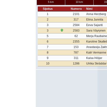
5 km
10 km
15
Sijoitus
Numero
Nimi
1
2101
Anna Herzberg
2
317
Elina Junnila
3
2584
Eeva Sajanti
3
2583
Sara Väyrynen
5
62
Merja Rautiain
6
2355
Karoline Skatte
7
153
Anastasija Zak
8
787
Katri Vermanne
9
311
Kaisa Höijer
10
1286
Ulrika Skräddar