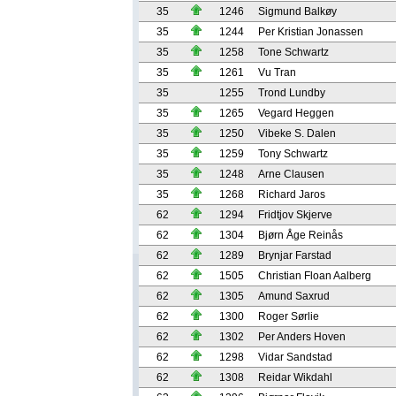
35
1246
Sigmund Balkøy
35
1244
Per Kristian Jonassen
35
1258
Tone Schwartz
35
1261
Vu Tran
35
1255
Trond Lundby
35
1265
Vegard Heggen
35
1250
Vibeke S. Dalen
35
1259
Tony Schwartz
35
1248
Arne Clausen
35
1268
Richard Jaros
62
1294
Fridtjov Skjerve
62
1304
Bjørn Åge Reinås
62
1289
Brynjar Farstad
62
1505
Christian Floan Aalberg
62
1305
Amund Saxrud
62
1300
Roger Sørlie
62
1302
Per Anders Hoven
62
1298
Vidar Sandstad
62
1308
Reidar Wikdahl