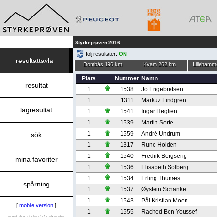
Styrkeprøven 2016
följ resultater:
ON
resultattavla
Dombås 196 km
Kvam 262 km
Lillehamm
Plats
Nummer
Namn
resultat
1
1538
Jo Engebretsen
1
1311
Markuz Lindgren
lagresultat
1
1541
Ingar Høglien
1
1539
Martin Sorte
1
1559
André Undrum
sök
1
1317
Rune Holden
1
1540
Fredrik Bergseng
mina favoriter
1
1536
Elisabeth Solberg
1
1534
Erling Thunæs
spårning
1
1537
Øystein Schanke
1
1543
Pål Kristian Moen
[
mobile version
]
1
1555
Rached Ben Youssef
uppdatera tiden 57 sekunder