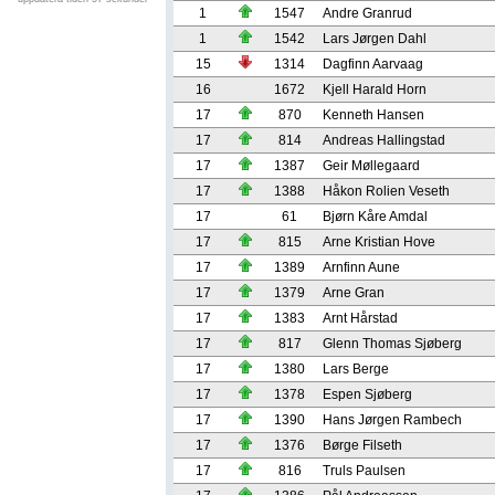
1
1547
Andre Granrud
1
1542
Lars Jørgen Dahl
15
1314
Dagfinn Aarvaag
16
1672
Kjell Harald Horn
17
870
Kenneth Hansen
17
814
Andreas Hallingstad
17
1387
Geir Møllegaard
17
1388
Håkon Rolien Veseth
17
61
Bjørn Kåre Amdal
17
815
Arne Kristian Hove
17
1389
Arnfinn Aune
17
1379
Arne Gran
17
1383
Arnt Hårstad
17
817
Glenn Thomas Sjøberg
17
1380
Lars Berge
17
1378
Espen Sjøberg
17
1390
Hans Jørgen Rambech
17
1376
Børge Filseth
17
816
Truls Paulsen