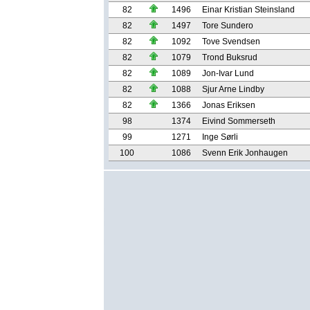
82
1496
Einar Kristian Steinsland
82
1497
Tore Sundero
82
1092
Tove Svendsen
82
1079
Trond Buksrud
82
1089
Jon-Ivar Lund
82
1088
Sjur Arne Lindby
82
1366
Jonas Eriksen
98
1374
Eivind Sommerseth
99
1271
Inge Sørli
100
1086
Svenn Erik Jonhaugen