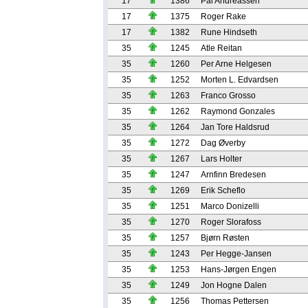
17
1386
Pål Andreassen
17
1375
Roger Rake
17
1382
Rune Hindseth
35
1245
Atle Reitan
35
1260
Per Arne Helgesen
35
1252
Morten L. Edvardsen
35
1263
Franco Grosso
35
1262
Raymond Gonzales
35
1264
Jan Tore Haldsrud
35
1272
Dag Øverby
35
1267
Lars Holter
35
1247
Arnfinn Bredesen
35
1269
Erik Scheflo
35
1251
Marco Donizelli
35
1270
Roger Slorafoss
35
1257
Bjørn Røsten
35
1243
Per Hegge-Jansen
35
1253
Hans-Jørgen Engen
35
1249
Jon Hogne Dalen
35
1256
Thomas Pettersen