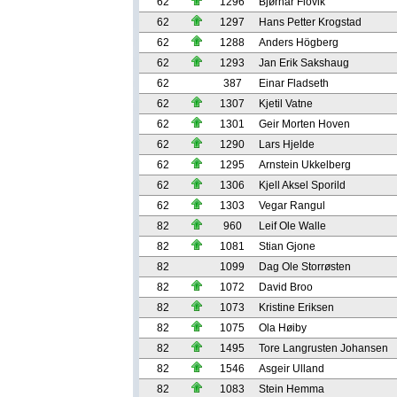
62
1296
Bjørnar Flovik
62
1297
Hans Petter Krogstad
62
1288
Anders Högberg
62
1293
Jan Erik Sakshaug
62
387
Einar Fladseth
62
1307
Kjetil Vatne
62
1301
Geir Morten Hoven
62
1290
Lars Hjelde
62
1295
Arnstein Ukkelberg
62
1306
Kjell Aksel Sporild
62
1303
Vegar Rangul
82
960
Leif Ole Walle
82
1081
Stian Gjone
82
1099
Dag Ole Storrøsten
82
1072
David Broo
82
1073
Kristine Eriksen
82
1075
Ola Høiby
82
1495
Tore Langrusten Johansen
82
1546
Asgeir Ulland
82
1083
Stein Hemma