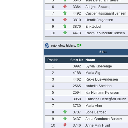
5
3643
Tore Deleuran Nielsen
6
3364
Asbjørn Skaarup
7
4492
Casper Højsgaard Jensen
8
3810
Henrik Jørgensen
9
3876
Erik Zobel
10
4473
Rasmus Vincentz Jensen
auto follow leiders:
OP
5 km
Positie
Start Nr
Naam
1
3992
Sylvia Kiberenge
2
4188
Maria Sig
3
4462
Rikke Due-Andersen
4
2565
Isabella Sheldon
5
2594
Ida Nymann Petersen
6
3958
Christina Hedegård Bruhn
7
3730
Maria Ahm
8
3737
Sofie Barfoed
9
3437
Anita Grønbech Buskov
10
3746
Anne Mini Hviid