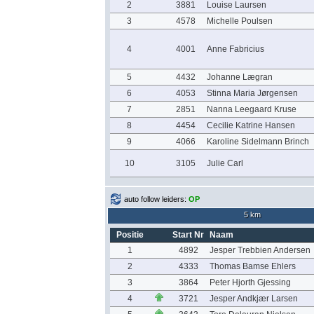
2
3881
Louise Laursen
3
4578
Michelle Poulsen
4
4001
Anne Fabricius
5
4432
Johanne Lægran
6
4053
Stinna Maria Jørgensen
7
2851
Nanna Leegaard Kruse
8
4454
Cecilie Katrine Hansen
9
4066
Karoline Sidelmann Brinch
10
3105
Julie Carl
auto follow leiders:
OP
5 km
Positie
Start Nr
Naam
1
4892
Jesper Trebbien Andersen
2
4333
Thomas Bamse Ehlers
3
3864
Peter Hjorth Gjessing
4
3721
Jesper Andkjær Larsen