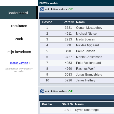
BMW Havneløb
auto follow leiders:
OP
leaderboard
Positie
Start Nr
Naam
resultaten
1
3631
Conan Mccaughey
2
4911
Michael Nielsen
zoek
3
2913
Mads Boesen
4
500
Nicklas Nygaard
5
498
Paulo Jensen
mijn favorieten
6
3727
Martin Christensen
7
4253
Peter Vestergaard
[
mobile version
]
8
4260
Rasmus Wolf
automatisch verversen 57
seconden
9
5083
Jonas Brøndsbjerg
10
5226
Janos Hethey
auto follow leiders:
OP
Positie
Start Nr
Naam
1
3991
Sylvia Kiberenge