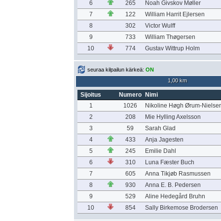
6
265
Noah Givskov Møller
7
122
William Harrit Ejlersen
8
302
Victor Wulff
9
733
William Thøgersen
10
774
Gustav Wittrup Holm
seuraa kilpailun kärkeä:
ON
1,00 km
Sijoitus
Numero
Nimi
1
1026
Nikoline Høgh Ørum-Nielse
2
208
Mie Hylling Axelsson
3
59
Sarah Glad
4
433
Anja Jagesten
5
245
Emilie Dahl
6
310
Luna Fæster Buch
7
605
Anna Tikjøb Rasmussen
8
930
Anna E. B. Pedersen
9
529
Aline Hedegård Bruhn
10
854
Sally Birkemose Brodersen