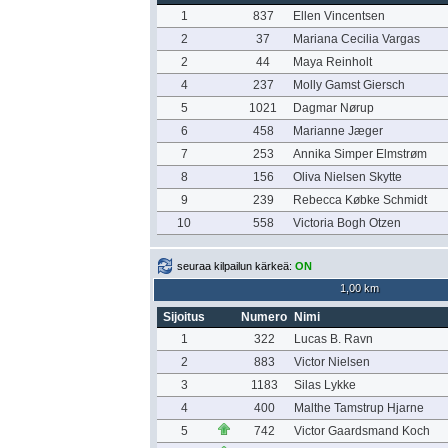
1
837
Ellen Vincentsen
2
37
Mariana Cecilia Vargas
2
44
Maya Reinholt
4
237
Molly Gamst Giersch
5
1021
Dagmar Nørup
6
458
Marianne Jæger
7
253
Annika Simper Elmstrøm
8
156
Oliva Nielsen Skytte
9
239
Rebecca Købke Schmidt
10
558
Victoria Bogh Otzen
seuraa kilpailun kärkeä:
ON
1,00 km
Sijoitus
Numero
Nimi
1
322
Lucas B. Ravn
2
883
Victor Nielsen
3
1183
Silas Lykke
4
400
Malthe Tamstrup Hjarne
5
742
Victor Gaardsmand Koch