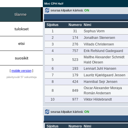
Mini CPH Half
seuraa kilpailun kärkeä:
ON
tilanne
Sijoitus
Numero
Nimi
tulokset
1
31
Sophus Vorm
2
174
Jonathan Stenersen
etsi
3
276
Villads Christensen
4
757
Erik Refslund Gadegaard
Malthe Alexander Schmidt
suosikit
5
523
Hald Olesen
6
193
Lennart Juhl Hansen
[
mobile version
]
7
179
Lauritz Kjældgaard Jessen
päivitysväli 57 sekuntteja
8
424
Hannibal Sejr Jensen
Oscar Alexander Moraya
8
849
Román Andersen
10
977
Viktor Hildebrandt
seuraa kilpailun kärkeä:
ON
Sijoitus
Numero
Nimi