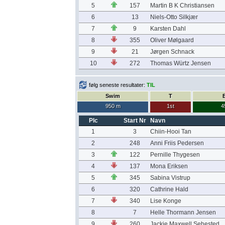
5
157
Martin B K Christiansen
6
13
Niels-Otto Silkjær
7
9
Karsten Dahl
8
355
Oliver Mølgaard
9
21
Jørgen Schnack
10
272
Thomas Würtz Jensen
følg seneste resultater:
TIL
Swim
T
950 m
1st
4
Plc
Start Nr
Navn
1
3
Chiin-Hooi Tan
2
248
Anni Friis Pedersen
3
122
Pernille Thygesen
4
137
Mona Eriksen
5
345
Sabina Vistrup
6
320
Cathrine Hald
7
340
Lise Konge
8
7
Helle Thormann Jensen
9
260
Jackie Maxwell Sehested