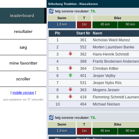
Silkeborg Triathlon - Klassikeren
følg seneste resultater:
TIL
leaderboard
Swim
T
Bike
1,9 km
1st
45 km
90 km
resultater
Plc
Start Nr
Navn
1
361
Nicholas Ward Munoz
søg
2
552
Morten Lauridsen Banke
3
362
Hans-Henrik Schmidt
4
368
Frantz Brodersen Andersen
mine favoritter
5
364
Christian Kittler
6
401
Jesper Vejlby
scroller
7
531
Jesper Nybo Riis
8
363
Mogens Jessen
[
mobile version
]
9
418
Flemming Schmidt Laursen
auto-opdaterer om 57 sekunder
10
464
Michael Nielsen
følg seneste resultater:
TIL
Swim
T
Bike
1,9 km
1st
45 km
90 km