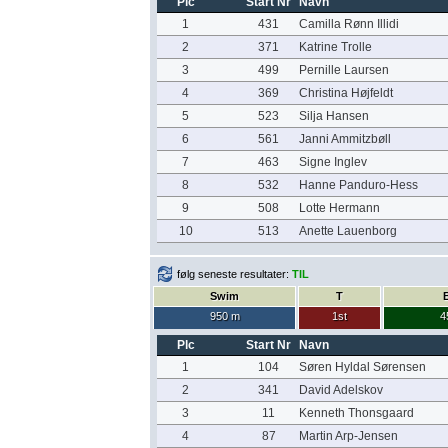
Plc
Start Nr
Navn
1
431
Camilla Rønn Illidi
2
371
Katrine Trolle
3
499
Pernille Laursen
4
369
Christina Højfeldt
5
523
Silja Hansen
6
561
Janni Ammitzbøll
7
463
Signe Inglev
8
532
Hanne Panduro-Hess
9
508
Lotte Hermann
10
513
Anette Lauenborg
følg seneste resultater:
TIL
Swim
T
950 m
1st
4
Plc
Start Nr
Navn
1
104
Søren Hyldal Sørensen
2
341
David Adelskov
3
11
Kenneth Thonsgaard
4
87
Martin Arp-Jensen