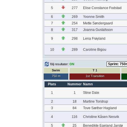
5
277
Elise Constance Fodstad
6
269
Yvonne Smith
7
254
Mette Søndergaard
8
317
Joanna Gustafsson
9
298
Lena Frøyland
10
289
Caroline Bigou
följ resultater:
ON
Swim
T 1
750 m
1st Transition
Plats
Nummer
Namn
1
1
Stine Dale
2
18
Martine Torstrup
3
84
Tove Sæther Hagland
4
116
Christine Kåsen Nesvik
5
25
Benedikte Egeland Jarstø