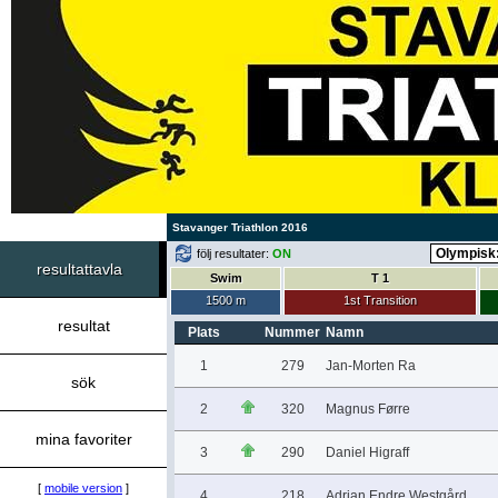
Stavanger Triathlon 2016
följ resultater:
ON
resultattavla
Swim
T 1
1500 m
1st Transition
resultat
Plats
Nummer
Namn
1
279
Jan-Morten Ra
sök
2
320
Magnus Førre
mina favoriter
3
290
Daniel Higraff
[
mobile version
]
4
218
Adrian Endre Westgård