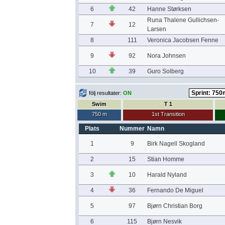
6
42
Hanne Størksen
Runa Thalene Gullichsen-
7
12
Larsen
8
111
Veronica Jacobsen Fenne
9
92
Nora Johnsen
10
39
Guro Solberg
följ resultater:
ON
Swim
T 1
750 m
1st Transition
Plats
Nummer
Namn
1
9
Birk Nagell Skogland
2
15
Stian Homme
3
10
Harald Nyland
4
36
Fernando De Miguel
5
97
Bjørn Christian Borg
6
115
Bjørn Nesvik