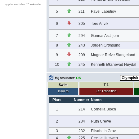
uppdatera tiden 57 sekunder
5
211
Pavel Laputjov
6
305
Tore Anvik
7
294
Gunnar Aschjem
8
243
Jørgen Grønsund
9
209
Magnar Refve Stangeland
10
245
Kenneth Øksnevad Høydal
följ resultater:
ON
Swim
T 1
1500 m
1st Transition
Plats
Nummer
Namn
1
214
Cornelia Bloch
2
284
Ruth Crewe
3
232
Elisabeth Grov
4
225
Cecilie Husvæg