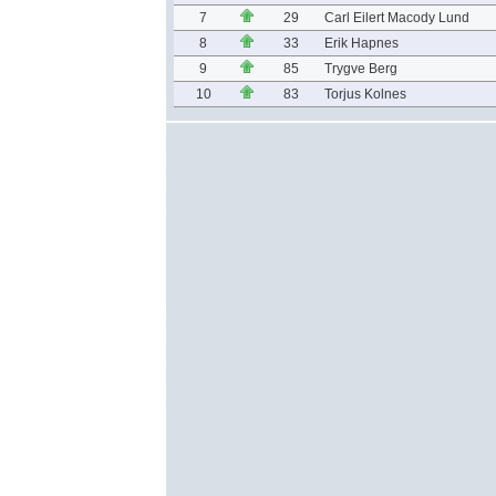
7
29
Carl Eilert Macody Lund
8
33
Erik Hapnes
9
85
Trygve Berg
10
83
Torjus Kolnes