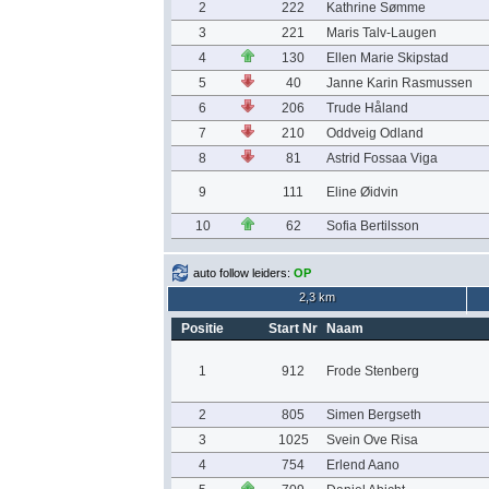
2
222
Kathrine Sømme
3
221
Maris Talv-Laugen
4
130
Ellen Marie Skipstad
5
40
Janne Karin Rasmussen
6
206
Trude Håland
7
210
Oddveig Odland
8
81
Astrid Fossaa Viga
9
111
Eline Øidvin
10
62
Sofia Bertilsson
auto follow leiders:
OP
2,3 km
Positie
Start Nr
Naam
1
912
Frode Stenberg
2
805
Simen Bergseth
3
1025
Svein Ove Risa
4
754
Erlend Aano