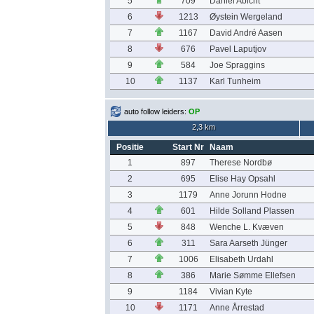
5
709
Daniel Abicht
6
1213
Øystein Wergeland
7
1167
David André Aasen
8
676
Pavel Laputjov
9
584
Joe Spraggins
10
1137
Karl Tunheim
auto follow leiders:
OP
2,3 km
Positie
Start Nr
Naam
1
897
Therese Nordbø
2
695
Elise Hay Opsahl
3
1179
Anne Jorunn Hodne
4
601
Hilde Solland Plassen
5
848
Wenche L. Kvæven
6
311
Sara Aarseth Jünger
7
1006
Elisabeth Urdahl
8
386
Marie Sømme Ellefsen
9
1184
Vivian Kyte
10
1171
Anne Årrestad