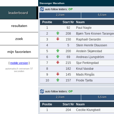
Stavanger Marathon
auto follow leiders:
OP
leaderboard
2,3 km
5,5 km
Positie
Start Nr
Naam
resultaten
1
92
Paul Nagle
2
208
Bjørn Tore Kronen Tarange
zoek
3
150
Raphaël Gerardin
4
5
Stein Henrik Olaussen
5
200
Anstein Skjørestad
mijn favorieten
6
69
Andreas Ljungström
7
215
Sjur Ferkingstad
[
mobile version
]
8
182
Knut Vassbø
automatisch verversen 57
seconden
9
145
Mads Ringås
10
157
Frode Tjelta
auto follow leiders:
OP
2,3 km
5,5 km
Positie
Start Nr
Naam
1
204
Cecilie Klungtveit