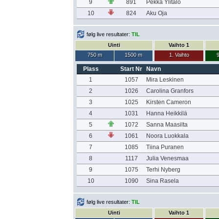
9
891
Pekka Ylitalo
10
824
Aku Oja
følg live resultater:
TIL
Uinti
Vaihto 1
750 m
1500 m
1. Vaihto
9
Plass
Start Nr
Navn
1
1057
Mira Leskinen
2
1026
Carolina Granfors
3
1025
Kirsten Cameron
4
1031
Hanna Heikkilä
5
1072
Sanna Maasilta
6
1061
Noora Luokkala
7
1085
Tiina Puranen
8
1117
Julia Venesmaa
9
1075
Terhi Nyberg
10
1090
Sina Rasela
følg live resultater:
TIL
Uinti
Vaihto 1