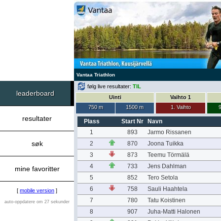
Vantaa Triathlon
følg live resultater:
TIL
leaderboard
Uinti
Vaihto 1
750 m
1500 m
1. Vaihto
9
resultater
Plass
Start Nr
Navn
1
893
Jarmo Rissanen
søk
2
870
Joona Tuikka
3
873
Teemu Törmälä
4
733
Jens Dahlman
mine favoritter
5
852
Tero Setola
6
758
Sauli Haahtela
[
mobile version
]
7
780
Tatu Koistinen
auto-oppdatere om 27 sekunder
8
907
Juha-Matti Halonen