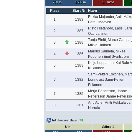
750 m
1500 m
1. Vaihto
9
Plass
Start Nr
Navn
Riikka Majander, Antti Mäke
1
1389
Petri Lindqvist
Risto Hietanoro, Lassi Lait
2
1387
Otto Laitinen
Tanja Einiö, Marco Campa
3
1388
Mikko Halinen
Markus Salmela, Mikael
4
1386
Koponen Emil Svartström
Keijo Leppänen, Kai Salo V
5
1383
Kukkonen
Sami-Petteri Eskonen, Mart
6
1382
Lönnqvist Sami-Petteri
Eskonen
Merja Pettersson, Janne
7
1385
Pettersson Janne Petterss
Anu Adler, Antti Pekkala Ja
8
1381
Herrala
følg live resultater:
TIL
Uinti
Vaihto 1