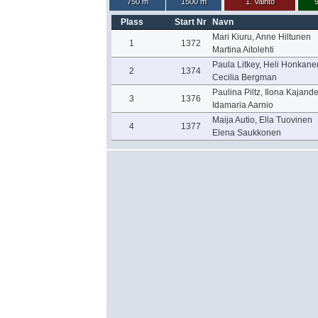
750 m
1500 m
1. Vaihto
9
Plass
Start Nr
Navn
Mari Kiuru, Anne Hiltunen
1
1372
Martina Aitolehti
Paula Litkey, Heli Honkane
2
1374
Cecilia Bergman
Paulina Piltz, Ilona Kajande
3
1376
Idamaria Aarnio
Maija Autio, Ella Tuovinen
4
1377
Elena Saukkonen