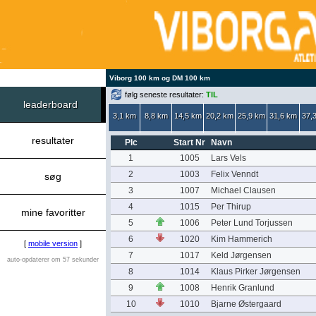
Viborg 100 km og DM 100 km
følg seneste resultater:
TIL
leaderboard
3,1 km
8,8 km
14,5 km
20,2 km
25,9 km
31,6 km
37,
resultater
Plc
Start Nr
Navn
1
1005
Lars Vels
2
1003
Felix Venndt
søg
3
1007
Michael Clausen
4
1015
Per Thirup
mine favoritter
5
1006
Peter Lund Torjussen
6
1020
Kim Hammerich
[
mobile version
]
7
1017
Keld Jørgensen
auto-opdaterer om 57 sekunder
8
1014
Klaus Pirker Jørgensen
9
1008
Henrik Granlund
10
1010
Bjarne Østergaard