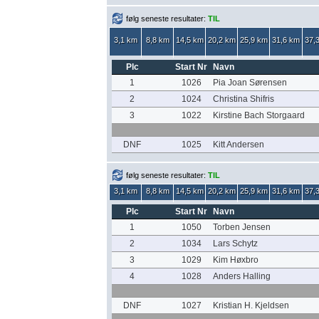
følg seneste resultater:
TIL
3,1 km
8,8 km
14,5 km
20,2 km
25,9 km
31,6 km
37,
Plc
Start Nr
Navn
1
1026
Pia Joan Sørensen
2
1024
Christina Shifris
3
1022
Kirstine Bach Storgaard
DNF
1025
Kitt Andersen
følg seneste resultater:
TIL
3,1 km
8,8 km
14,5 km
20,2 km
25,9 km
31,6 km
37,
Plc
Start Nr
Navn
1
1050
Torben Jensen
2
1034
Lars Schytz
3
1029
Kim Høxbro
4
1028
Anders Halling
DNF
1027
Kristian H. Kjeldsen