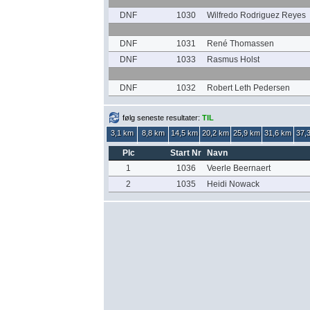
DNF
1030
Wilfredo Rodriguez Reyes
DNF
1031
René Thomassen
DNF
1033
Rasmus Holst
DNF
1032
Robert Leth Pedersen
følg seneste resultater:
TIL
3,1 km
8,8 km
14,5 km
20,2 km
25,9 km
31,6 km
37,
Plc
Start Nr
Navn
1
1036
Veerle Beernaert
2
1035
Heidi Nowack