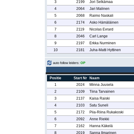
3
2199
Jori Selkämaa
4
2064
Jari Malinen
5
2068
Raimo Naskali
6
2174
Asko Hämäläinen
7
2119
Nicolas Evrard
8
2046
Carl Lange
9
2197
Erkka Nurminen
10
2181
Juha-Matti Hyttinen
auto follow leiders:
OP
Positie
Start Nr
Naam
1
2024
Minna Juusela
2
2109
Tiina Tarvainen
3
2137
Kaisa Raiski
4
2103
Satu Suneli
5
2172
Piia-Riina Rukakoski
6
2092
Anne Riekki
7
2162
Hanna Käkelä
8
2019
Sanna Ilmarinen