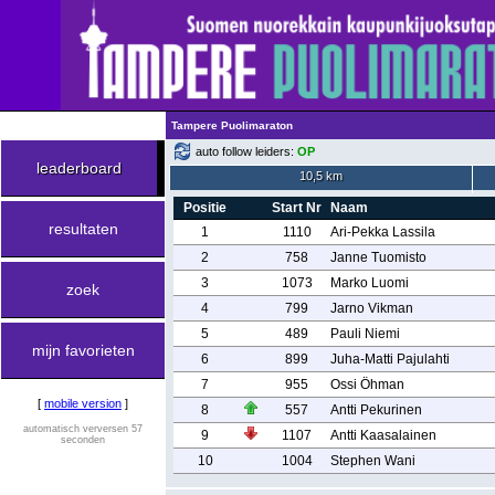
Tampere Puolimaraton
auto follow leiders:
OP
leaderboard
10,5 km
Positie
Start Nr
Naam
resultaten
1
1110
Ari-Pekka Lassila
2
758
Janne Tuomisto
3
1073
Marko Luomi
zoek
4
799
Jarno Vikman
5
489
Pauli Niemi
mijn favorieten
6
899
Juha-Matti Pajulahti
7
955
Ossi Öhman
[
mobile version
]
8
557
Antti Pekurinen
automatisch verversen 57
9
1107
Antti Kaasalainen
seconden
10
1004
Stephen Wani