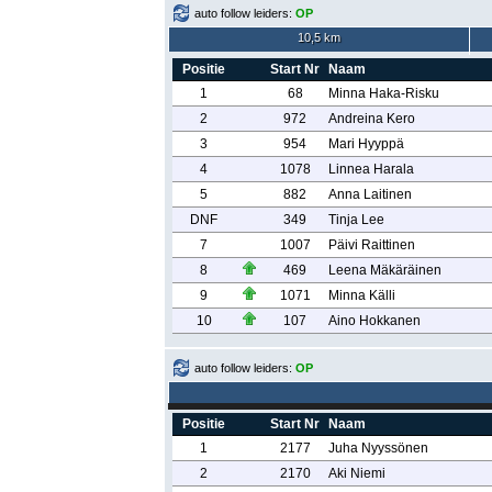
auto follow leiders:
OP
10,5 km
Positie
Start Nr
Naam
1
68
Minna Haka-Risku
2
972
Andreina Kero
3
954
Mari Hyyppä
4
1078
Linnea Harala
5
882
Anna Laitinen
DNF
349
Tinja Lee
7
1007
Päivi Raittinen
8
469
Leena Mäkäräinen
9
1071
Minna Källi
10
107
Aino Hokkanen
auto follow leiders:
OP
Positie
Start Nr
Naam
1
2177
Juha Nyyssönen
2
2170
Aki Niemi