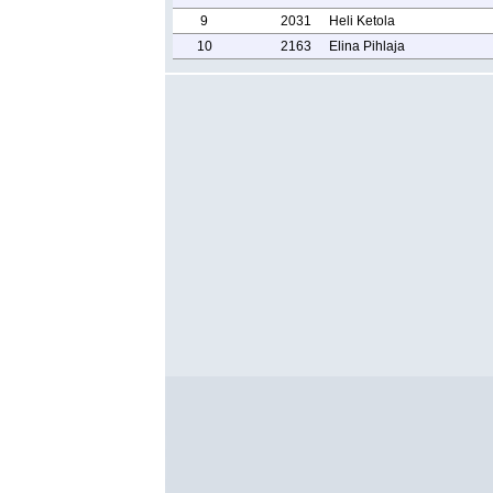
9
2031
Heli Ketola
10
2163
Elina Pihlaja