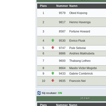
Plats
Nummer
Namn
1
9579
Obed Kopong
2
9817
Henno Havenga
3
8587
Fortune Howard
4
9530
Enrico Flusk
5
9747
Pule Sebolai
6
8886
Andries Makhubela
7
9600
Thabang Letheo
8
8664
Masilo Victor Mogotsi
9
9433
Gabrie Combrinck
10
9935
Francois Nel
följ resultater:
ON
13,3 km
Plats
Nummer
Namn