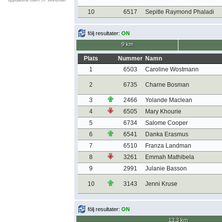
uppdatera tiden 57 sekunder
10
6517
Sepitle Raymond Phaladi
följ resultater:
ON
9 km
Plats
Nummer
Namn
1
6503
Caroline Wostmann
2
6735
Charne Bosman
3
2466
Yolande Maclean
4
6505
Mary Khourie
5
6734
Salome Cooper
6
6541
Danka Erasmus
7
6510
Franza Landman
8
3261
Emmah Mathibela
9
2991
Julanie Basson
10
3143
Jenni Kruse
följ resultater:
ON
13,3 km