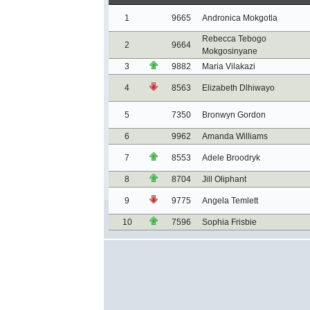
1
9665
Andronica Mokgotla
Rebecca Tebogo
2
9664
Mokgosinyane
3
9882
Maria Vilakazi
4
8563
Elizabeth Dlhiwayo
5
7350
Bronwyn Gordon
6
9962
Amanda Williams
7
8553
Adele Broodryk
8
8704
Jill Oliphant
9
9775
Angela Temlett
10
7596
Sophia Frisbie