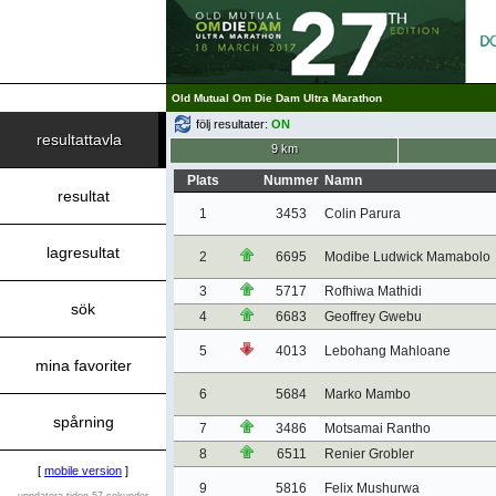
Old Mutual Om Die Dam Ultra Marathon
följ resultater:
ON
resultattavla
9 km
Plats
Nummer
Namn
resultat
1
3453
Colin Parura
lagresultat
2
6695
Modibe Ludwick Mamabolo
3
5717
Rofhiwa Mathidi
sök
4
6683
Geoffrey Gwebu
5
4013
Lebohang Mahloane
mina favoriter
6
5684
Marko Mambo
spårning
7
3486
Motsamai Rantho
8
6511
Renier Grobler
[
mobile version
]
9
5816
Felix Mushurwa