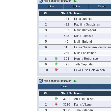
følg seneste resultater:
TIL
5 km
10 km
15 km
Plc
Start Nr
Navn
1
134
Elina Junnila
2
422
Pauliina Seppänen
3
182
Malin Klintefjord
4
443
Niina Taimisto
5
46
Malin Enlund
6
315
Laura Nieminen-Tomminen
7
255
Milla Lohikainen
8
394
Henna Robertsson
9
421
Jatta Seppälä
10
96
Eeva-Liisa Hotakainen
følg seneste resultater:
TIL
5 km
Plc
Start Nr
Navn
1
3341
Antti Ranta-Aho
2
3236
Karlis Viksne
3
3350
Juha Virtanen