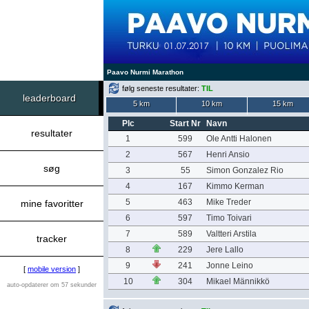
Paavo Nurmi Marathon
følg seneste resultater:
TIL
leaderboard
5 km
10 km
15 km
Plc
Start Nr
Navn
resultater
1
599
Ole Antti Halonen
2
567
Henri Ansio
søg
3
55
Simon Gonzalez Rio
4
167
Kimmo Kerman
5
463
Mike Treder
mine favoritter
6
597
Timo Toivari
7
589
Valtteri Arstila
tracker
8
229
Jere Lallo
9
241
Jonne Leino
[
mobile version
]
10
304
Mikael Männikkö
auto-opdaterer om 57 sekunder