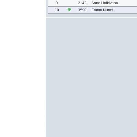
9
2142
Anne Halkivaha
10
3590
Emma Nurmi