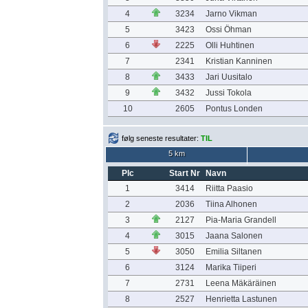
4
3234
Jarno Vikman
5
3423
Ossi Öhman
6
2225
Olli Huhtinen
7
2341
Kristian Kanninen
8
3433
Jari Uusitalo
9
3432
Jussi Tokola
10
2605
Pontus Londen
følg seneste resultater:
TIL
5 km
Plc
Start Nr
Navn
1
3414
Riitta Paasio
2
2036
Tiina Alhonen
3
2127
Pia-Maria Grandell
4
3015
Jaana Salonen
5
3050
Emilia Siltanen
6
3124
Marika Tiiperi
7
2731
Leena Mäkäräinen
8
2527
Henrietta Lastunen