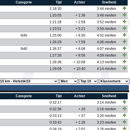
Categorie
Tijd
Achter
Snelheid
1:18:30
3:44 min/km
1:20:05
+ 1:36
3:48 min/km
1:21:28
+ 2:58
3:52 min/km
1:23:51
+ 5:21
3:59 min/km
N40
1:25:00
+ 6:30
4:02 min/km
1:26:29
+ 7:59
4:06 min/km
N40
1:26:37
+ 8:08
4:07 min/km
1:27:26
+ 8:56
4:09 min/km
1:28:38
+ 10:08
4:13 min/km
1:29:09
+ 10:40
4:14 min/km
Categorie
Tijd
Achter
Snelheid
0:32:17
3:14 min/km
0:32:36
+ 20
3:16 min/km
0:33:13
+ 57
3:20 min/km
0:33:42
+ 1:26
3:23 min/km
0:34:18
+ 2:02
3:26 min/km