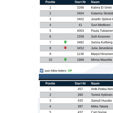
Positie
Start Nr
Naam
1
3266
Kabira El Gmiri
2
3404
Katarina Skräd
3
3402
Josefin Sjölind
4
41
Suvi Miettinen
5
4003
Paula Tukiaine
6
1559
Soili Kosonen
7
3482
Sanna Kullberg
8
3452
Julia Järveläin
9
1138
Marjut Hirvonen
10
1868
Minna Maasilta
auto follow leiders:
OP
Positie
Start Nr
Naam
1
457
Antti-Pekka Niin
2
260
Tommi Hytönen
3
435
Samuli Huusko
4
397
Miika Takala
5
432
Carl Goose