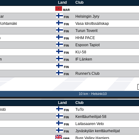
Land
Club
MAR
dar
Helsingin Jyry
FIN
-Kohtamäki
Vasa Idrottssällskap
FIN
Turun Toverit
FIN
n
HHM PACE
FIN
Espoon Tapiot
FIN
KU-58
FIN
en
IF Länken
FIN
FIN
Runner's Club
FIN
10 km - Helsinki10
Land
Club
istö
TuTo
FIN
Kenttäurheilijat-58
FIN
Laitasaaren Veto
FIN
Jyväskylän kenttäurheilijat
FIN
Bure Valley Harriers
GBR