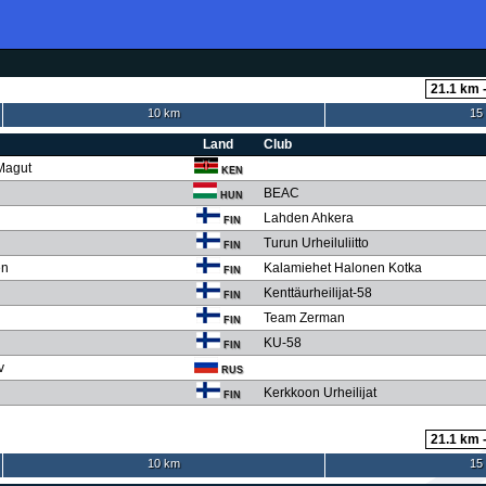
10 km
15
Land
Club
Magut
KEN
BEAC
HUN
Lahden Ahkera
FIN
Turun Urheiluliitto
FIN
en
Kalamiehet Halonen Kotka
FIN
Kenttäurheilijat-58
FIN
Team Zerman
FIN
KU-58
FIN
v
RUS
Kerkkoon Urheilijat
FIN
10 km
15