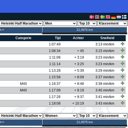
 km
21,0975 km
Categorie
Tijd
Achter
Snelheid
1:07:49
3:13 min/km
1:08:34
+ 45
3:15 min/km
1:11:08
+ 3:19
3:23 min/km
1:11:14
+ 3:25
3:23 min/km
1:13:28
+ 5:39
3:29 min/km
1:15:58
+ 8:09
3:37 min/km
M40
1:16:37
+ 8:48
3:38 min/km
M40
1:17:08
+ 9:19
3:40 min/km
1:17:26
+ 9:37
3:41 min/km
1:18:08
+ 10:19
3:43 min/km
 km
21,0975 km