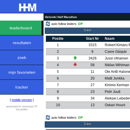
Helsinki Half Marathon
auto follow leiders:
OP
leaderboard
5 km
Positie
Start Nr
Naam
resultaten
1
3315
Robert Kimaru 
2
9
Csere Gáspár
zoek
3
3426
Jussi Utriainen
4
58
Niklas Wihlman
5
11
Ole Antti Halon
mijn favorieten
6
20
Matti Jonkka
7
27
Kimmo Kerman
tracker
8
23
Petri Juuti
9
34
Aleksei Lebede
[
mobile version
]
10
13
Oskari Houni
automatisch verversen 57
seconden
auto follow leiders:
OP
5 km