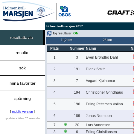
Holmenkollmarsjen 2017
följ resultater:
ON
resultattavla
11,2 km
23 km
Plats
Nummer
Namn
Na
resultat
1
3
Even Brøndbo Dahl
sök
2
191
Didrik Smith
3
7
Vegard Kjølhamar
mina favoriter
4
194
Christopher Grindhaug
spårning
5
196
Erling Pettersen Vollan
[
mobile version
]
6
189
Jonas Nermoen
uppdatera tiden 57 sekunder
7
20
Lars Aanensen
8
6
Erling Christiansen