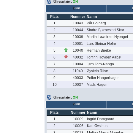
följ resultater:
ON
8 km
Plats
Nummer
Namn
1
10043
Pål Golberg
2
10044
Sindre Bjørnestad Skar
3
10039
Martin Løwstrøm Nyenget
4
10001
Lars Steinar Hefre
5
10040
Herman Bjerke
6
40032
Torfinn Hovden Aabø
7
10004
Jørn Torp-Nango
8
11040
Øystein Riise
9
40033
Petter Hangerhagen
10
10037
Mads Hagen
följ resultater:
ON
8 km
Plats
Nummer
Namn
1
10009
Ingrid Damgaard
2
10006
Kari Øvsthus
3
10018
Melina Meyer Magulas