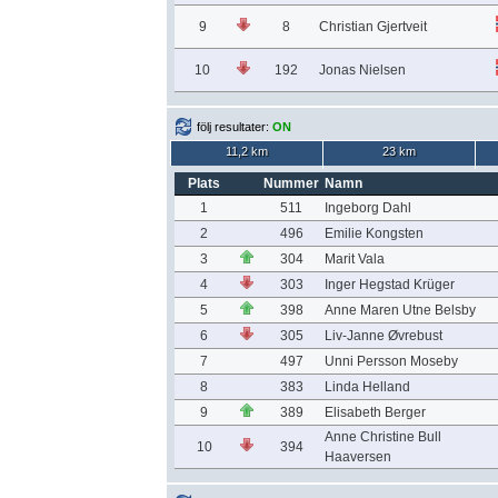
9
8
Christian Gjertveit
10
192
Jonas Nielsen
följ resultater:
ON
11,2 km
23 km
Plats
Nummer
Namn
1
511
Ingeborg Dahl
2
496
Emilie Kongsten
3
304
Marit Vala
4
303
Inger Hegstad Krüger
5
398
Anne Maren Utne Belsby
6
305
Liv-Janne Øvrebust
7
497
Unni Persson Moseby
8
383
Linda Helland
9
389
Elisabeth Berger
Anne Christine Bull
10
394
Haaversen