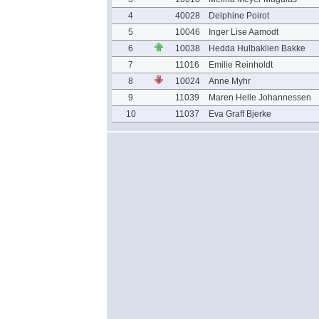
4
40028
Delphine Poirot
5
10046
Inger Lise Aamodt
6
10038
Hedda Hulbaklien Bakke
7
11016
Emilie Reinholdt
8
10024
Anne Myhr
9
11039
Maren Helle Johannessen
10
11037
Eva Graff Bjerke