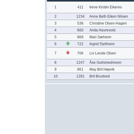
1
411
Irene Kristin Eikemo
2
1234
Anne Beth Eiken Nilsen
3
538
Christine Olsen-Hagen
4
660
Anita Havrevold
5
869
Mari Sørheim
6
722
Ingrid Fjellheim
7
706
Liv Lende Olsen
8
1247
Åse Gullsmedmoen
9
861
May Brit Høyvik
10
1281
Brit Brustveit