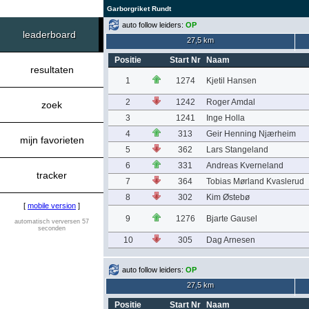
Garborgriket Rundt
auto follow leiders:
OP
leaderboard
27,5 km
Positie
Start Nr
Naam
resultaten
1
1274
Kjetil Hansen
2
1242
Roger Amdal
zoek
3
1241
Inge Holla
4
313
Geir Henning Njærheim
mijn favorieten
5
362
Lars Stangeland
6
331
Andreas Kverneland
tracker
7
364
Tobias Mørland Kvaslerud
8
302
Kim Østebø
[
mobile version
]
9
1276
Bjarte Gausel
automatisch verversen 57
seconden
10
305
Dag Arnesen
auto follow leiders:
OP
27,5 km
Positie
Start Nr
Naam