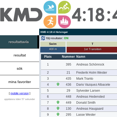
KMD 4:18:4 Helsingør
följ resultater:
ON
resultattavla
Swim
T
400 m
1st Transition
resultat
Plats
Nummer
Namn
1
395
Andreas Schönrock
sök
2
21
Frederik Holm Wester
3
435
Mark Tranto
mina favoriter
4
436
Dario Vazquez Albacete
5
29
Sylvester Larsen
[
mobile version
]
6
448
Andreas Hedensted
uppdatera tiden 57 sekunder
7
449
Donald Smith
8
130
Andreas Haugaard
9
295
Lasse Wester