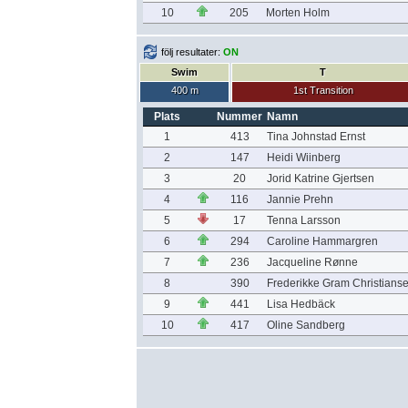
10
205
Morten Holm
följ resultater:
ON
Swim
T
400 m
1st Transition
Plats
Nummer
Namn
1
413
Tina Johnstad Ernst
2
147
Heidi Wiinberg
3
20
Jorid Katrine Gjertsen
4
116
Jannie Prehn
5
17
Tenna Larsson
6
294
Caroline Hammargren
7
236
Jacqueline Rønne
8
390
Frederikke Gram Christians
9
441
Lisa Hedbäck
10
417
Oline Sandberg