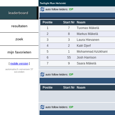
Twilight Run Helsinki
auto follow leiders:
OP
leaderboard
Positie
Start Nr
Naam
resultaten
1
7
Tuomas Mäkelä
2
8
Markus Mäkelä
zoek
3
3
Laura Hievanen
4
2
Katri Djerf
5
1
Mohammad Azizkhani
mijn favorieten
6
55
Josh Harrison
7
9
Saara Mäkelä
[
mobile version
]
automatisch verversen 57
seconden
auto follow leiders:
OP
Positie
Start Nr
Naam
auto follow leiders:
OP