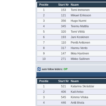
Positie
Start Nr
Naam
1
153
Tomi Immonen
2
121
Mikael Eriksson
3
356
Hugo Nurmi
4
345
Teemu Mattila
5
320
Tomi Villilä
6
193
Jani Koskinen
7
110
Pentti Anttonen
8
317
Hannu Vento
9
147
Ilkka Hyvönen
10
271
Mikko Sallinen
auto follow leiders:
OP
Positie
Start Nr
Naam
1
521
Katarina Skräddar
2
406
Kait Antso
3
545
Kimmo Vilska
4
446
Antti Iihola