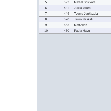
5
522
Mikael Snickars
6
531
Jukka Vaara
7
449
Teemu Junkkaala
8
570
Jarno Naskali
9
553
Matt Allen
10
430
Paula Havu