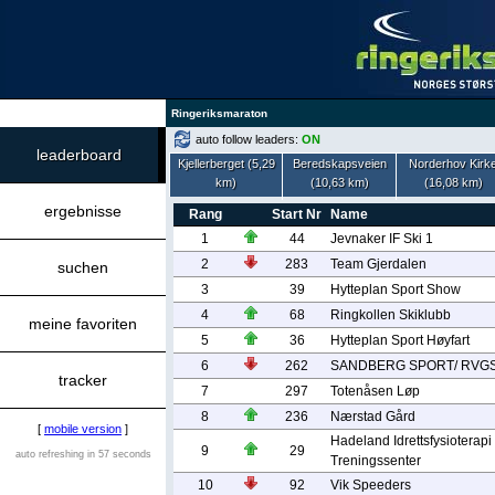
Ringeriksmaraton
auto follow leaders:
ON
leaderboard
Kjellerberget (5,29
Beredskapsveien
Norderhov Kirk
km)
(10,63 km)
(16,08 km)
ergebnisse
Rang
Start Nr
Name
1
44
Jevnaker IF Ski 1
2
283
Team Gjerdalen
suchen
3
39
Hytteplan Sport Show
4
68
Ringkollen Skiklubb
meine favoriten
5
36
Hytteplan Sport Høyfart
6
262
SANDBERG SPORT/ RVG
tracker
7
297
Totenåsen Løp
8
236
Nærstad Gård
[
mobile version
]
Hadeland Idrettsfysioterapi
9
29
auto refreshing in 57 seconds
Treningssenter
10
92
Vik Speeders