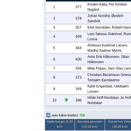
Kristen Aaby, Per Kristian
1
377
Nygård
Johan Nordby, Øystein
2
378
Sandvik
3
357
Eirik Norstrøm, Robert Han
Lars Søraas Grønhod, Ron
4
409
Losoa
Andreas Kullerud Larsen,
5
364
Marthe Katrine Myhre
Arne Erik Håkonsen, Stian
6
400
Håkonsen
7
356
Mika Piippo, Geir Olav Lar
Christian Beckmann-Smeru
8
373
Torbjørn Kjerstadmo
Kjetil Engelstad, Oddbjørn
9
349
Larsen
Hilde Hoff Nordskar, Jo Hof
10
398
Nordskar
auto follow leaders:
ON
Kjellerberget (5,29
Beredskapsveien
Norderhov Kirk
km)
(10,63 km)
(16,08 km)