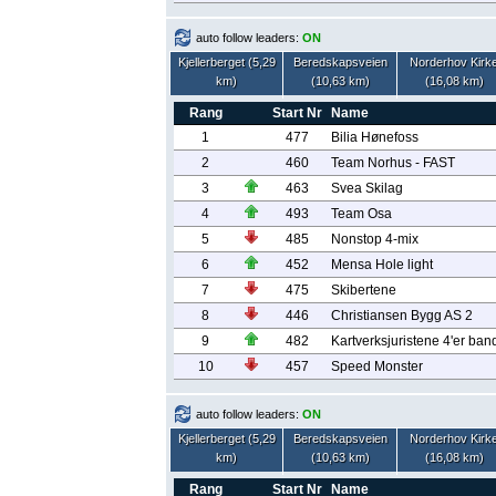
auto follow leaders:
ON
Kjellerberget (5,29
Beredskapsveien
Norderhov Kirk
km)
(10,63 km)
(16,08 km)
Rang
Start Nr
Name
1
477
Bilia Hønefoss
2
460
Team Norhus - FAST
3
463
Svea Skilag
4
493
Team Osa
5
485
Nonstop 4-mix
6
452
Mensa Hole light
7
475
Skibertene
8
446
Christiansen Bygg AS 2
9
482
Kartverksjuristene 4'er ban
10
457
Speed Monster
auto follow leaders:
ON
Kjellerberget (5,29
Beredskapsveien
Norderhov Kirk
km)
(10,63 km)
(16,08 km)
Rang
Start Nr
Name