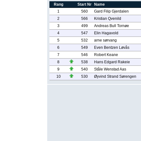
Rang
Start Nr
Name
1
560
Gard Filip Gjerdalen
2
566
Kristian Qvenild
3
499
Andreas Bull Tornøe
4
547
Elin Hagavold
5
532
arne sørvang
6
549
Even Bentzen Løvås
7
546
Robert Keane
8
538
Hans Edgard Rakeie
9
540
Ståle Wenstad Aas
10
530
Øyvind Strand Sørengen