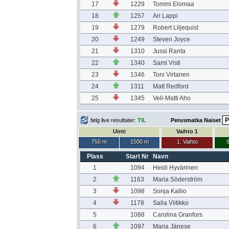
17
1229
Tommi Elomaa
18
1257
Ari Lappi
19
1279
Robert Liljequist
20
1249
Steven Joyce
21
1310
Jussi Ranta
22
1340
Sami Visti
23
1346
Toni Virtanen
24
1311
Matt Redford
25
1345
Veli-Matti Aho
følg live resultater:
TIL
Perusmatka Naiset
Uinti
Vaihto 1
750 m
1500 m
1. Vaihto
9
Plass
Start Nr
Navn
1
1094
Heidi Hyvärinen
2
1163
Maria Söderström
3
1098
Sonja Kallio
4
1178
Salla Viitikko
5
1088
Carolina Granfors
6
1097
Maria Jänese