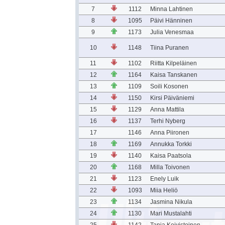
7
1112
Minna Lahtinen
8
1095
Päivi Hänninen
9
1173
Julia Venesmaa
10
1148
Tiina Puranen
11
1102
Riitta Kilpeläinen
12
1164
Kaisa Tanskanen
13
1109
Soili Kosonen
14
1150
Kirsi Päiväniemi
15
1129
Anna Mattila
16
1137
Terhi Nyberg
17
1146
Anna Piironen
18
1169
Annukka Torkki
19
1140
Kaisa Paatsola
20
1168
Milla Toivonen
21
1123
Enely Luik
22
1093
Miia Heliö
23
1134
Jasmina Nikula
24
1130
Mari Mustalahti