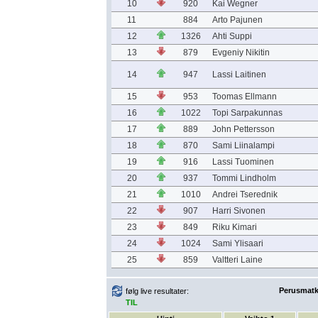
10
920
Kai Wegner
11
884
Arto Pajunen
12
1326
Ahti Suppi
13
879
Evgeniy Nikitin
14
947
Lassi Laitinen
15
953
Toomas Ellmann
16
1022
Topi Sarpakunnas
17
889
John Pettersson
18
870
Sami Liinalampi
19
916
Lassi Tuominen
20
937
Tommi Lindholm
21
1010
Andrei Tserednik
22
907
Harri Sivonen
23
849
Riku Kimari
24
1024
Sami Ylisaari
25
859
Valtteri Laine
Perusmatka
følg live resultater:
TIL