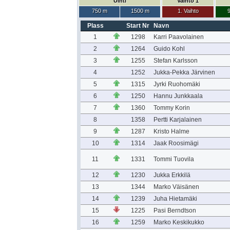
Uinti
Vaihto 1
750 m
1500 m
1. Vaihto
9
Plass
Start Nr
Navn
1
1298
Karri Paavolainen
2
1264
Guido Kohl
3
1255
Stefan Karlsson
4
1252
Jukka-Pekka Järvinen
5
1315
Jyrki Ruohomäki
6
1250
Hannu Junkkaala
7
1360
Tommy Korin
8
1358
Pertti Karjalainen
9
1287
Kristo Halme
10
1314
Jaak Roosimägi
11
1331
Tommi Tuovila
12
1230
Jukka Erkkilä
13
1344
Marko Väisänen
14
1239
Juha Hietamäki
15
1225
Pasi Berndtson
16
1259
Marko Keskikukko