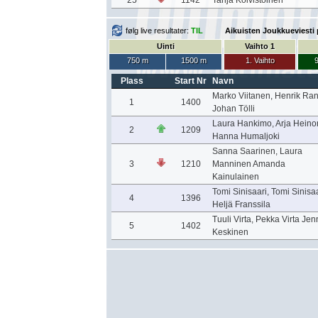
25
1142
Tanja Koivistoinen
følg live resultater:
TIL
Aikuisten Joukkueviesti 
Uinti
Vaihto 1
750 m
1500 m
1. Vaihto
9
Plass
Start Nr
Navn
Marko Viitanen, Henrik Ran
1
1400
Johan Tölli
Laura Hankimo, Arja Hein
2
1209
Hanna Humaljoki
Sanna Saarinen, Laura
3
1210
Manninen Amanda
Kainulainen
Tomi Sinisaari, Tomi Sinisaa
4
1396
Heljä Franssila
Tuuli Virta, Pekka Virta Jen
5
1402
Keskinen