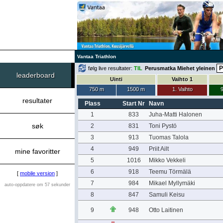
Vantaa Triathlon
følg live resultater:
TIL
Perusmatka Miehet yleinen
leaderboard
Uinti
Vaihto 1
750 m
1500 m
1. Vaihto
9
resultater
Plass
Start Nr
Navn
1
833
Juha-Matti Halonen
søk
2
831
Toni Pystö
3
913
Tuomas Talola
4
949
Priit Ailt
mine favoritter
5
1016
Mikko Vekkeli
6
918
Teemu Törmälä
[
mobile version
]
7
984
Mikael Myllymäki
auto-oppdatere om 57 sekunder
8
847
Samuli Keisu
9
948
Otto Laitinen