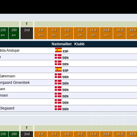
T
159
180
2nd
2,4
4,3
6,9
9,4
11,9
13,8
16,3
18,9
km
km
km
km
km
km
km
km
km
km
Nationalitet
Klubb
tida Andujar
ESP
h
DEN
DEN
ESP
 Sørensen
DEN
rgaard Groenbek
DEN
sen
DEN
ensen
DEN
DEN
llegaard
DEN
T
159
180
2nd
2,4
4,3
6,9
9,4
11,9
13,8
16,3
18,9