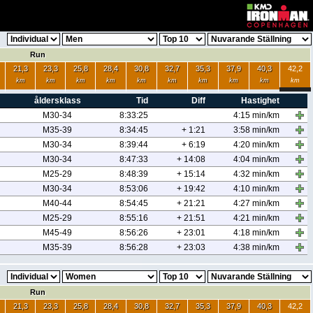
Run
21,3
23,3
25,8
28,4
30,8
32,7
35,3
37,9
40,3
42,2
km
km
km
km
km
km
km
km
km
km
åldersklass
Tid
Diff
Hastighet
M30-34
8:33:25
4:15 min/km
M35-39
8:34:45
+ 1:21
3:58 min/km
M30-34
8:39:44
+ 6:19
4:20 min/km
M30-34
8:47:33
+ 14:08
4:04 min/km
M25-29
8:48:39
+ 15:14
4:32 min/km
M30-34
8:53:06
+ 19:42
4:10 min/km
M40-44
8:54:45
+ 21:21
4:27 min/km
M25-29
8:55:16
+ 21:51
4:21 min/km
M45-49
8:56:26
+ 23:01
4:18 min/km
M35-39
8:56:28
+ 23:03
4:38 min/km
Run
21,3
23,3
25,8
28,4
30,8
32,7
35,3
37,9
40,3
42,2