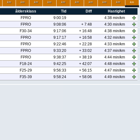
km
km
km
km
km
km
km
km
km
km
åldersklass
Tid
Diff
Hastighet
FPRO
9:00:19
4:38 min/km
FPRO
9:08:06
+ 7:48
4:30 min/km
F30-34
9:17:06
+ 16:48
4:38 min/km
FPRO
9:17:17
+ 16:58
4:32 min/km
FPRO
9:22:46
+ 22:28
4:33 min/km
FPRO
9:33:20
+ 33:02
4:37 min/km
FPRO
9:38:37
+ 38:19
4:44 min/km
F18-24
9:42:25
+ 42:07
4:48 min/km
F25-29
9:56:33
+ 56:15
4:47 min/km
F35-39
9:58:24
+ 58:06
4:49 min/km