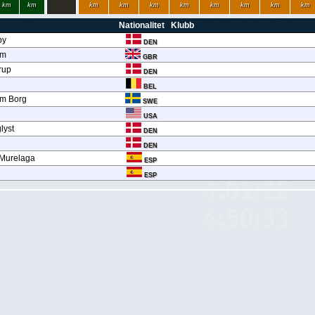
km
km
km
km
km
km
km
km
km
km
Nationalitet
Klubb
by
DEN
am
GBR
rup
DEN
BEL
lm Borg
SWE
USA
lyst
DEN
DEN
a Murelaga
ESP
ESP