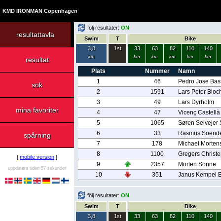
KMD IRONMAN Copenhagen
följ resultater:
ON
resultattavla
Swim
T
Bike
3,8
1st
33
63
82
110
140
km
km
km
km
km
km
resultat
Plats
Nummer
Namn
1
46
Pedro Jose Bas
sök
2
1591
Lars Peter Bloc
3
49
Lars Dyrholm
mina favoriter
4
47
Vicenç Castellà
5
1065
Søren Selvejer
6
33
Rasmus Soende
spårning
7
178
Michael Morten
8
1100
Gregers Christ
[
mobile version
]
9
2357
Morten Sonne
uppdatera tiden 57 sekunder
10
351
Janus Kempel E
följ resultater:
ON
Swim
T
Bike
3,8
1st
33
63
82
110
140