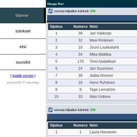
Haaga Run
seuraa kilpailun kärkeä:
ON
tilanne
Sijoitus
Numero
Nimi
tulokset
1
38
Jari Välikorpi
2
32
Masi Rinkinen
etsi
3
10
Jouni Loukkalahti
4
34
Mika Matikka
5
170
Timo Alatalkkari
suosikit
6
24
Jari Suuronen
7
36
Jukka Ahonen
[
mobile version
]
8
16
Henri Ryhänen
päivitysväli 57 sekuntteja
9
9
Tage Lemström
10
33
Niko Ustinov
seuraa kilpailun kärkeä:
ON
Sijoitus
Numero
Nimi
1
1
Laura Hievanen