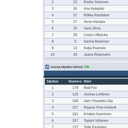
2
23
Emilia Suhonen
3
26
Anu Katajisto
4
37
Riikka Rantakari
5
27
Anne Hautala
6
20
Sara Sihvo
7
29
Linda Löfbacka
8
5
Sanna Ilmarinen
9
13
Katja Paanala
10
39
Jaana Reijonaho
seuraa kilpailun kärkeä:
ON
Sijoitus
Numero
Nimi
1
178
Matt Fox
2
120
Joonas Lehtinen
3
168
Jani Ylisaukko-Oja
4
107
Ragnar Freij-Hollanti
5
181
Kristian Kanninen
6
167
Tapani Virtanen
7
137
Totte Packalen