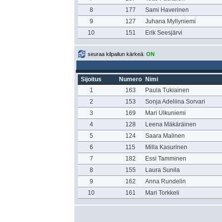
8
177
Sami Haverinen
9
127
Juhana Myllyniemi
10
151
Erik Seesjärvi
seuraa kilpailun kärkeä:
ON
Sijoitus
Numero
Nimi
1
163
Paula Tukiainen
2
153
Sonja Adeliina Sorvari
3
169
Mari Ulkuniemi
4
128
Leena Mäkäräinen
5
124
Saara Malinen
6
115
Milla Kasurinen
7
182
Essi Tamminen
8
155
Laura Sunila
9
162
Anna Rundelin
10
161
Mari Torkkeli