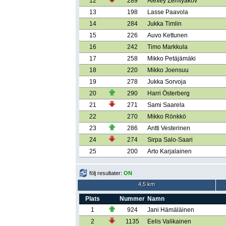
12
289
Alexey Zemlyakov
13
198
Lasse Paavola
14
284
Jukka Timlin
15
226
Auvo Kettunen
16
242
Timo Markkula
17
258
Mikko Petäjämäki
18
220
Mikko Joensuu
19
278
Jukka Sorvoja
20
290
Harri Österberg
21
271
Sami Saarela
22
270
Mikko Rönkkö
23
286
Antti Vesterinen
24
274
Sirpa Salo-Saari
25
200
Arto Karjalainen
följ resultater:
ON
4,5 km
Plats
Nummer
Namn
1
924
Jani Hämäläinen
2
1135
Eelis Valikainen