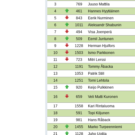
3
769
Juuso Mattila
4
461
Hannes Hyytiäinen
5
843
Eerik Nurminen
6
1011
Aleksandr Shabunin
7
494
Visa Joenperä
8
509
Eemil Juntunen
9
1228
Herman Hjulfors
10
1503
Ismo Parkkonen
11
723
Mitri Lerssi
12
1191
Tommy Åbacka
13
1053
Patrik Still
14
1251
Tomi Lehtola
15
920
Keijo Pulkkinen
16
659
Veli Matti Kuronen
17
1558
Kari Rintaluoma
18
591
Topi Kiljunen
19
981
Hans Råback
20
1455
Marko Turpeenniemi
21
1128
Juho Uotila