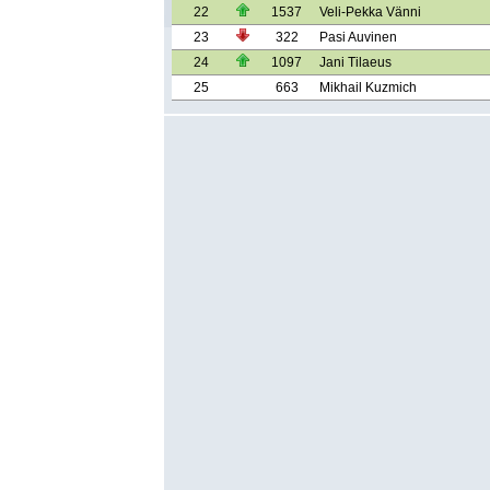
22
1537
Veli-Pekka Vänni
23
322
Pasi Auvinen
24
1097
Jani Tilaeus
25
663
Mikhail Kuzmich