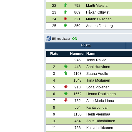
22
792
Martti Mäkelä
23
869
Håkan Ollqvist
24
321
Markku Auvinen
25
359
Anders Forsberg
följ resultater:
ON
4,5 km
Plats
Nummer
Namn
1
945
Jenni Raivio
2
448
Anni Huovinen
3
1168
Saana Vuolle
4
1548
Tiina Moilanen
5
913
Sofia Pitkänen
6
1562
Henna Rautiainen
7
732
Aino-Maria Linna
8
504
Karita Jungar
9
1150
Heidi Vierimaa
10
464
Anita Hämäläinen
11
738
Kaisa Loikkanen