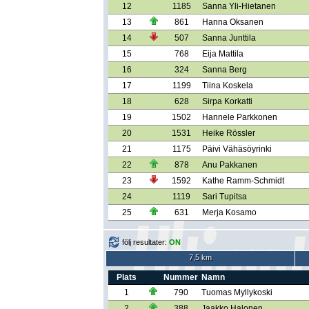
12
1185
Sanna Yli-Hietanen
13
861
Hanna Oksanen
14
507
Sanna Junttila
15
768
Eija Mattila
16
324
Sanna Berg
17
1199
Tiina Koskela
18
628
Sirpa Korkatti
19
1502
Hannele Parkkonen
20
1531
Heike Rössler
21
1175
Päivi Vähäsöyrinki
22
878
Anu Pakkanen
23
1592
Kathe Ramm-Schmidt
24
1119
Sari Tupitsa
25
631
Merja Kosamo
följ resultater:
ON
7,5 km
Plats
Nummer
Namn
1
790
Tuomas Myllykoski
2
388
Jaakko Halonen