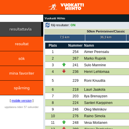
Vuokatti Hiihto
följ resultater:
ON
resultattavla
50km Perinteinen/Classic
7,5 km
36,3 km
resultat
Plats
Nummer
Namn
1
254
Aimer Peensalu
sök
2
267
Marko Rupnik
3
241
Sulo Mannine
4
236
Henri Lehtomaa
mina favoriter
5
229
Roni Knuutila
spårning
6
218
Lauri Jaakola
7
203
Ilya Brenayzen
[
mobile version
]
8
224
Santeri Karppinen
uppdatera tiden 57 sekunder
9
246
Oleg Melnikov
10
276
Raino Simola
11
248
Vesa Moilanen