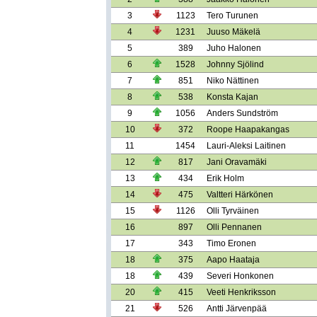
3
1123
Tero Turunen
4
1231
Juuso Mäkelä
5
389
Juho Halonen
6
1528
Johnny Sjölind
7
851
Niko Nättinen
8
538
Konsta Kajan
9
1056
Anders Sundström
10
372
Roope Haapakangas
11
1454
Lauri-Aleksi Laitinen
12
817
Jani Oravamäki
13
434
Erik Holm
14
475
Valtteri Härkönen
15
1126
Olli Tyrväinen
16
897
Olli Pennanen
17
343
Timo Eronen
18
375
Aapo Haataja
18
439
Severi Honkonen
20
415
Veeti Henkriksson
21
526
Antti Järvenpää