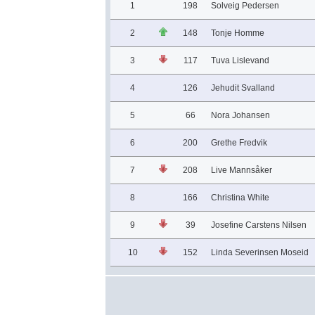
1
198
Solveig Pedersen
2
148
Tonje Homme
3
117
Tuva Lislevand
4
126
Jehudit Svalland
5
66
Nora Johansen
6
200
Grethe Fredvik
7
208
Live Mannsåker
8
166
Christina White
9
39
Josefine Carstens Nilsen
10
152
Linda Severinsen Moseid