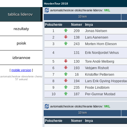
HovdenTour 2018
avtomaticheskoe otslezhivanie liderov:
VKL
tablica liderov
10 km
Polozhenie
Nomer
Imya
rezultaty
1
209
Jonas Nielsen
2
138
Lars Aanensen
poisk
3
243
Morten Horn Elieson
4
131
Erik Nordjordet Vehus
izbrannoe
5
130
Tore Andè Melberg
6
193
Vebjørn Risholt
[
mobile version
]
7
16
Kristoffer Pettersen
avtomaticheskoe obnovlenie cherez
57 sekund
8
194
Lars Erik Gyving Hoppesta
9
235
Frode Lindblom
10
187
Per-Gunnar Mustad
avtomaticheskoe otslezhivanie liderov:
VKL
10 km
Polozhenie
Nomer
Imya