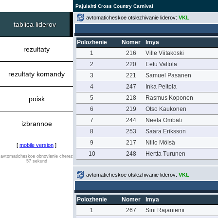
Pajulahti Cross Country Carnival
avtomaticheskoe otslezhivanie liderov:
VKL
tablica liderov
Polozhenie
Nomer
Imya
rezultaty
1
216
Ville Viitakoski
2
220
Eetu Valtola
rezultaty komandy
3
221
Samuel Pasanen
4
247
Inka Peltola
5
218
Rasmus Koponen
poisk
6
219
Otso Kaukonen
7
244
Neela Ombati
izbrannoe
8
253
Saara Eriksson
9
217
Niilo Mölsä
[
mobile version
]
10
248
Hertta Turunen
avtomaticheskoe obnovlenie cherez
57 sekund
avtomaticheskoe otslezhivanie liderov:
VKL
Polozhenie
Nomer
Imya
1
267
Sini Rajaniemi