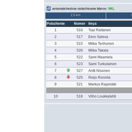
avtomaticheskoe otslezhivanie liderov:
VKL
2,5 km
Polozhenie
Nomer
Imya
1
516
Topi Raitanen
2
517
Eero Saleva
3
515
Miika Tenhunen
4
526
Miika Takala
5
522
Sami Maamela
6
523
Sami Turkulainen
7
527
Antti Nisonen
8
525
Reijo Ronnila
9
521
Markus Rajamäki
10
518
Vilho Loukkalahti