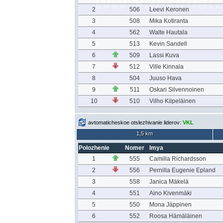
2
506
Leevi Keronen
3
508
Mika Kotiranta
4
562
Walte Hautala
5
513
Kevin Sandell
6
509
Lassi Kuva
7
512
Ville Kinnala
8
504
Juuso Hava
9
511
Oskari Silvennoinen
10
510
Vilho Kilpeläinen
avtomaticheskoe otslezhivanie liderov:
VKL
1,5 km
Polozhenie
Nomer
Imya
1
555
Camilla Richardsson
2
556
Pernilla Eugenie Epland
3
558
Janica Mäkelä
4
551
Aino Kivenmäki
5
550
Mona Jäppinen
6
552
Roosa Hämäläinen