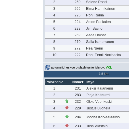
2
260
Selene Rossi
3
265
Elma Hannikainen
4
225
Roni Rämä
5
224
Anton Packalen
6
223
Jyri Säyriö
7
269
Aada Ombati
8
270
Salla Isoherranen
9
272
Nea Niemi
10
222
Roni-Eemil Norrbacka
avtomaticheskoe otslezhivanie liderov:
VKL
1,5 km
Polozhenie
Nomer
Imya
1
231
Aleksi Rajaniemi
2
283
Pinja Kotinurmi
3
232
Okko Vuorikoski
4
229
Justus Luonela
5
284
Moona Korkealaakso
6
233
Jussi Alastalo