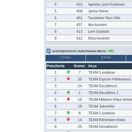
4
410
Agneta Land-Koskinen
5
408
Janna Niemi
6
401
Tuominen Tero-Ville
7
407
Ida Auvinen
8
413
Leni Uusitalo
9
412
Nina Auvinen
avtomaticheskoe otslezhivanie liderov:
VKL
1,5 km
3,0 km
Polozhenie
Nomer
Imya
1
7
TEAM 1-joukkue
2
20
TEAM Espoon Hiihtoseura
3
24
TEAM Decathlon2
4
1
TEAM Decathlon 1
5
16
TEAM Mikkelin Kilpa-Veiko
6
19
TEAM Jukomiila
7
8
TEAM 1-joukkue
8
14
TEAM Riihimäen Kisko
9
25
TEAM Decathlon3