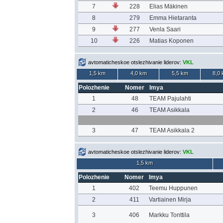
7
228
Elias Mäkinen
8
279
Emma Hietaranta
9
277
Venla Saari
10
226
Matias Koponen
avtomaticheskoe otslezhivanie liderov:
VKL
1,5 km
4,0 km
5,5 km
8,0
Polozhenie
Nomer
Imya
1
48
TEAM Pajulahti
2
46
TEAM Asikkala
3
47
TEAM Asikkala 2
avtomaticheskoe otslezhivanie liderov:
VKL
1,5 km
Polozhenie
Nomer
Imya
1
402
Teemu Huppunen
2
411
Vartiainen Mirja
3
406
Markku Tonttila