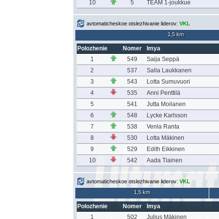
10
5
TEAM 1-joukkue
avtomaticheskoe otslezhivanie liderov:
VKL
1,5 km
Polozhenie
Nomer
Imya
1
549
Saija Seppä
2
537
Salla Laukkanen
3
543
Lotta Sumuvuori
4
535
Anni Penttilä
5
541
Jutta Moilanen
6
548
Lycke Karlsson
7
538
Venla Ranta
8
530
Lotta Mäkinen
9
529
Edith Eikkinen
10
542
Aada Tiainen
avtomaticheskoe otslezhivanie liderov:
VKL
1,5 km
Polozhenie
Nomer
Imya
1
502
Julius Mäkinen