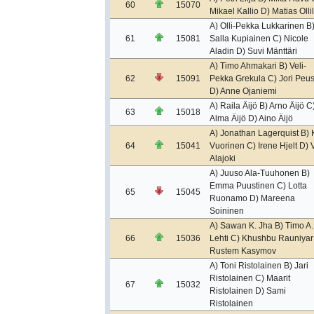
60
15070
Mikael Kallio D) Matias Olli
A) Olli-Pekka Lukkarinen B
61
15081
Salla Kupiainen C) Nicole
Aladin D) Suvi Mänttäri
A) Timo Ahmakari B) Veli-
62
15091
Pekka Grekula C) Jori Peu
D) Anne Ojaniemi
A) Raila Äijö B) Arno Äijö C
63
15018
Alma Äijö D) Aino Äijö
A) Jonathan Lagerquist B) 
64
15041
Vuorinen C) Irene Hjelt D) V
Alajoki
A) Juuso Ala-Tuuhonen B)
Emma Puustinen C) Lotta
65
15045
Ruonamo D) Mareena
Soininen
A) Sawan K. Jha B) Timo A.
66
15036
Lehti C) Khushbu Rauniyar
Rustem Kasymov
A) Toni Ristolainen B) Jari
Ristolainen C) Maarit
67
15032
Ristolainen D) Sami
Ristolainen