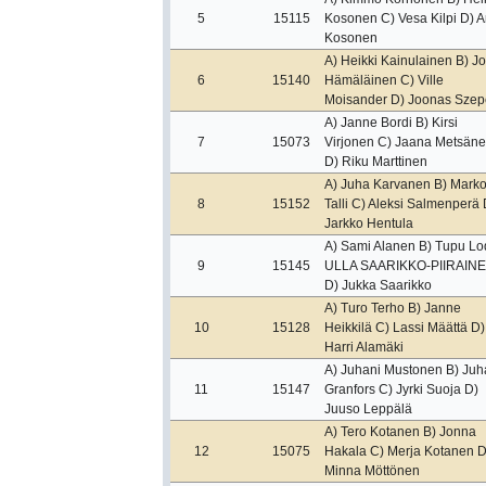
5
15115
Kosonen C) Vesa Kilpi D) An
Kosonen
A) Heikki Kainulainen B) Jo
6
15140
Hämäläinen C) Ville
Moisander D) Joonas Szep
A) Janne Bordi B) Kirsi
7
15073
Virjonen C) Jaana Metsän
D) Riku Marttinen
A) Juha Karvanen B) Mark
8
15152
Talli C) Aleksi Salmenperä 
Jarkko Hentula
A) Sami Alanen B) Tupu Lo
9
15145
ULLA SAARIKKO-PIIRAIN
D) Jukka Saarikko
A) Turo Terho B) Janne
10
15128
Heikkilä C) Lassi Määttä D)
Harri Alamäki
A) Juhani Mustonen B) Juh
11
15147
Granfors C) Jyrki Suoja D)
Juuso Leppälä
A) Tero Kotanen B) Jonna
12
15075
Hakala C) Merja Kotanen D
Minna Möttönen