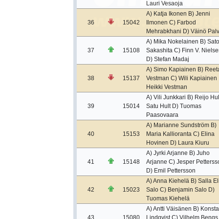
Lauri Vesaoja
A) Katja Ikonen B) Jenni
36
15042
Ilmonen C) Farbod
Mehrabkhani D) Väinö Pal
A) Mika Nokelainen B) Sato
37
15108
Sakashita C) Finn V. Nielse
D) Stefan Madaj
A) Simo Kapiainen B) Reet
38
15137
Vestman C) Wili Kapiainen 
Heikki Vestman
A) Vili Junkkari B) Reijo Hul
39
15014
Satu Hult D) Tuomas
Paasovaara
A) Marianne Sundström B)
40
15153
Maria Kallioranta C) Elina
Hovinen D) Laura Kiuru
A) Jyrki Arjanne B) Juho
41
15148
Arjanne C) Jesper Petterss
D) Emil Pettersson
A) Anna Kiehelä B) Salla El
42
15023
Salo C) Benjamin Salo D)
Tuomas Kiehelä
A) Antti Väisänen B) Konsta
43
15080
Lindqvist C) Vilhelm Bengs