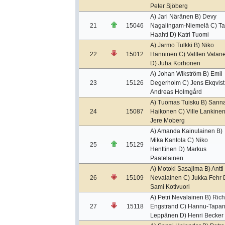
Peter Sjöberg
A) Jari Näränen B) Devy
21
15046
Nagalingam-Niemelä C) Ta
Haahti D) Katri Tuomi
A) Jarmo Tulkki B) Niko
22
15012
Hänninen C) Valtteri Vatan
D) Juha Korhonen
A) Johan Wikström B) Emil
23
15126
Degerholm C) Jens Ekqvist
Andreas Holmgård
A) Tuomas Tuisku B) Sann
24
15087
Haikonen C) Ville Lankinen
Jere Moberg
A) Amanda Kainulainen B)
Mika Kantola C) Niko
25
15129
Henttinen D) Markus
Paatelainen
A) Motoki Sasajima B) Antti
26
15109
Nevalainen C) Jukka Fehr 
Sami Kotivuori
A) Petri Nevalainen B) Ric
27
15118
Engstrand C) Hannu-Tapan
Leppänen D) Henri Becker