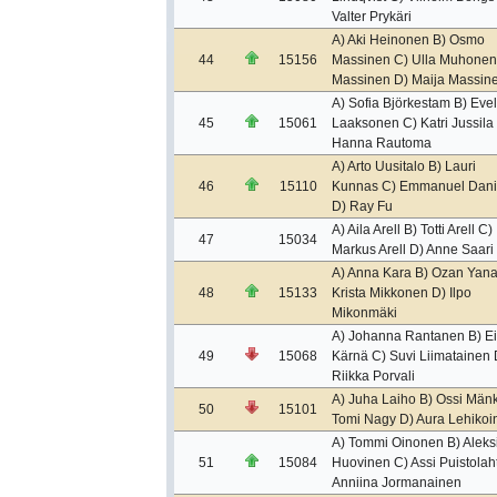
Valter Prykäri
A) Aki Heinonen B) Osmo
44
15156
Massinen C) Ulla Muhonen
Massinen D) Maija Massin
A) Sofia Björkestam B) Evel
45
15061
Laaksonen C) Katri Jussila
Hanna Rautoma
A) Arto Uusitalo B) Lauri
46
15110
Kunnas C) Emmanuel Dan
D) Ray Fu
A) Aila Arell B) Totti Arell C)
47
15034
Markus Arell D) Anne Saari
A) Anna Kara B) Ozan Yana
48
15133
Krista Mikkonen D) Ilpo
Mikonmäki
A) Johanna Rantanen B) Ei
49
15068
Kärnä C) Suvi Liimatainen 
Riikka Porvali
A) Juha Laiho B) Ossi Mänk
50
15101
Tomi Nagy D) Aura Lehikoi
A) Tommi Oinonen B) Aleks
51
15084
Huovinen C) Assi Puistolaht
Anniina Jormanainen