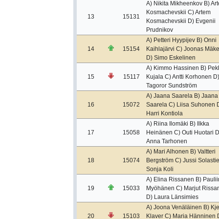
A) Nikita Mikheenkov B) Ar
Kosmachevskii C) Artem
13
15131
Kosmachevskii D) Evgenii
Prudnikov
A) Petteri Hyypijev B) Onni
14
15154
Kaihlajärvi C) Joonas Mäke
D) Simo Eskelinen
A) Kimmo Hassinen B) Pek
15
15117
Kujala C) Antti Korhonen D
Tagoror Sundström
A) Jaana Saarela B) Jaana
16
15072
Saarela C) Liisa Suhonen 
Harri Kontiola
A) Riina Ilomäki B) Ilkka
17
15058
Heinänen C) Outi Huotari D
Anna Tarhonen
A) Mari Alhonen B) Valtteri
18
15074
Bergström C) Jussi Solastie
Sonja Koli
A) Elina Rissanen B) Pauli
19
15033
Myöhänen C) Marjut Rissa
D) Laura Länsimies
A) Joona Venäläinen B) Kje
20
15103
Klaver C) Maria Hänninen 