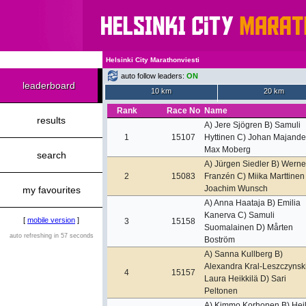
Helsinki City Marathonviesti
auto follow leaders:
ON
leaderboard
10 km
20 km
Rank
Race No
Name
results
A) Jere Sjögren B) Samuli
1
15107
Hyttinen C) Johan Majande
Max Moberg
search
A) Jürgen Siedler B) Werne
2
15083
Franzén C) Miika Marttinen
Joachim Wunsch
my favourites
A) Anna Haataja B) Emilia
Kanerva C) Samuli
[
mobile version
]
3
15158
Suomalainen D) Mårten
auto refreshing in 57 seconds
Boström
A) Sanna Kullberg B)
Alexandra Kral-Leszczynsk
4
15157
Laura Heikkilä D) Sari
Peltonen
A) Kimmo Korhonen B) Hei