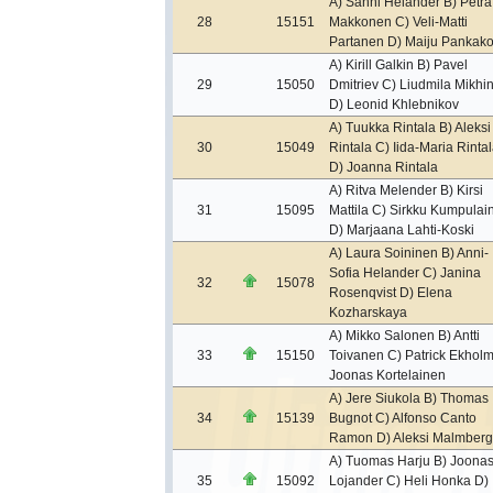
A) Sanni Helander B) Petra
28
15151
Makkonen C) Veli-Matti
Partanen D) Maiju Pankako
A) Kirill Galkin B) Pavel
29
15050
Dmitriev C) Liudmila Mikhi
D) Leonid Khlebnikov
A) Tuukka Rintala B) Aleksi
30
15049
Rintala C) Iida-Maria Rinta
D) Joanna Rintala
A) Ritva Melender B) Kirsi
31
15095
Mattila C) Sirkku Kumpulai
D) Marjaana Lahti-Koski
A) Laura Soininen B) Anni-
Sofia Helander C) Janina
32
15078
Rosenqvist D) Elena
Kozharskaya
A) Mikko Salonen B) Antti
33
15150
Toivanen C) Patrick Ekholm
Joonas Kortelainen
A) Jere Siukola B) Thomas
34
15139
Bugnot C) Alfonso Canto
Ramon D) Aleksi Malmberg
A) Tuomas Harju B) Joona
35
15092
Lojander C) Heli Honka D)