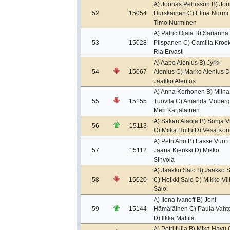
A) Joonas Pehrsson B) Jo
52
15054
Hurskainen C) Elina Nurmi
Timo Nurminen
A) Patric Ojala B) Sarianna
53
15028
Piispanen C) Camilla Kroo
Ria Ervasti
A) Aapo Alenius B) Jyrki
54
15067
Alenius C) Marko Alenius D
Jaakko Alenius
A) Anna Korhonen B) Miina
55
15155
Tuovila C) Amanda Moberg
Meri Karjalainen
A) Sakari Alaoja B) Sonja V
56
15113
C) Miika Huttu D) Vesa Kon
A) Petri Aho B) Lasse Vuori
57
15112
Jaana Kierikki D) Mikko
Sihvola
A) Jaakko Salo B) Jaakko 
58
15020
C) Heikki Salo D) Mikko-Vil
Salo
A) Ilona Ivanoff B) Joni
59
15144
Hämäläinen C) Paula Vaht
D) Ilkka Mattila
A) Petri Lilja B) Mika Havu 