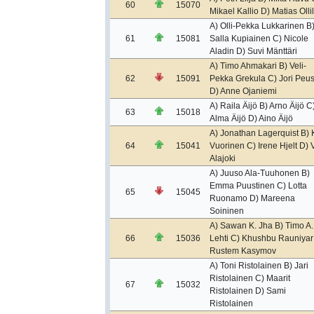
60
15070
Mikael Kallio D) Matias Olli
A) Olli-Pekka Lukkarinen B
61
15081
Salla Kupiainen C) Nicole
Aladin D) Suvi Mänttäri
A) Timo Ahmakari B) Veli-
62
15091
Pekka Grekula C) Jori Peu
D) Anne Ojaniemi
A) Raila Äijö B) Arno Äijö C
63
15018
Alma Äijö D) Aino Äijö
A) Jonathan Lagerquist B) 
64
15041
Vuorinen C) Irene Hjelt D) V
Alajoki
A) Juuso Ala-Tuuhonen B)
Emma Puustinen C) Lotta
65
15045
Ruonamo D) Mareena
Soininen
A) Sawan K. Jha B) Timo A.
66
15036
Lehti C) Khushbu Rauniyar
Rustem Kasymov
A) Toni Ristolainen B) Jari
Ristolainen C) Maarit
67
15032
Ristolainen D) Sami
Ristolainen