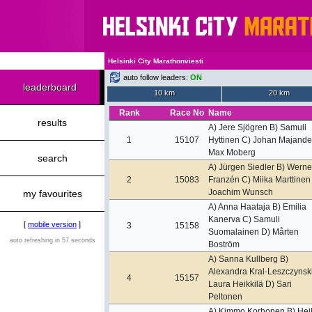
Helsinki City Marathonviesti
auto follow leaders:
ON
leaderboard
10 km
20 km
Rank
Race No
Name
results
A) Jere Sjögren B) Samuli
1
15107
Hyttinen C) Johan Majande
Max Moberg
search
A) Jürgen Siedler B) Werne
2
15083
Franzén C) Miika Marttinen
Joachim Wunsch
my favourites
A) Anna Haataja B) Emilia
Kanerva C) Samuli
[
mobile version
]
3
15158
Suomalainen D) Mårten
auto refreshing in 57 seconds
Boström
A) Sanna Kullberg B)
Alexandra Kral-Leszczynsk
4
15157
Laura Heikkilä D) Sari
Peltonen
A) Kimmo Korhonen B) Hei