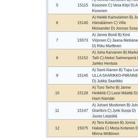
5
15115
Kosonen C) Vesa Kilpi D) An
Kosonen
A) Heikki Kainulainen B) Jo
6
15140
Hämäläinen C) Ville
Moisander D) Joonas Szep
A) Janne Bordi B) Kirsi
7
15073
Virjonen C) Jaana Metsän
D) Riku Marttinen
A) Juha Karvanen B) Mark
8
15152
Talli C) Aleksi Salmenperä 
Jarkko Hentula
A) Sami Alanen B) Tupu Lo
9
15145
ULLA SAARIKKO-PIIRAIN
D) Jukka Saarikko
A) Turo Terho B) Janne
10
15128
Heikkilä C) Lassi Määttä D)
Harri Alamäki
A) Juhani Mustonen B) Juh
11
15147
Granfors C) Jyrki Suoja D)
Juuso Leppälä
A) Tero Kotanen B) Jonna
12
15075
Hakala C) Merja Kotanen D
Minna Möttönen