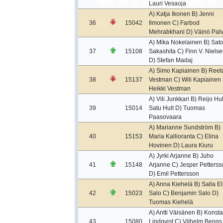
Lauri Vesaoja
A) Katja Ikonen B) Jenni
36
15042
Ilmonen C) Farbod
Mehrabkhani D) Väinö Pal
A) Mika Nokelainen B) Sato
37
15108
Sakashita C) Finn V. Nielse
D) Stefan Madaj
A) Simo Kapiainen B) Reet
38
15137
Vestman C) Wili Kapiainen 
Heikki Vestman
A) Vili Junkkari B) Reijo Hul
39
15014
Satu Hult D) Tuomas
Paasovaara
A) Marianne Sundström B)
40
15153
Maria Kallioranta C) Elina
Hovinen D) Laura Kiuru
A) Jyrki Arjanne B) Juho
41
15148
Arjanne C) Jesper Petterss
D) Emil Pettersson
A) Anna Kiehelä B) Salla El
42
15023
Salo C) Benjamin Salo D)
Tuomas Kiehelä
A) Antti Väisänen B) Konsta
43
15080
Lindqvist C) Vilhelm Bengs