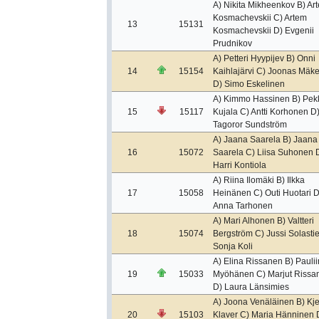
A) Nikita Mikheenkov B) Ar
Kosmachevskii C) Artem
13
15131
Kosmachevskii D) Evgenii
Prudnikov
A) Petteri Hyypijev B) Onni
14
15154
Kaihlajärvi C) Joonas Mäke
D) Simo Eskelinen
A) Kimmo Hassinen B) Pek
15
15117
Kujala C) Antti Korhonen D
Tagoror Sundström
A) Jaana Saarela B) Jaana
16
15072
Saarela C) Liisa Suhonen 
Harri Kontiola
A) Riina Ilomäki B) Ilkka
17
15058
Heinänen C) Outi Huotari D
Anna Tarhonen
A) Mari Alhonen B) Valtteri
18
15074
Bergström C) Jussi Solastie
Sonja Koli
A) Elina Rissanen B) Pauli
19
15033
Myöhänen C) Marjut Rissa
D) Laura Länsimies
A) Joona Venäläinen B) Kje
20
15103
Klaver C) Maria Hänninen 