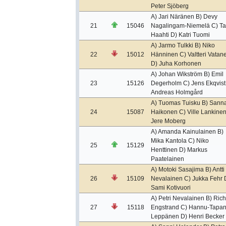
Peter Sjöberg
A) Jari Näränen B) Devy
21
15046
Nagalingam-Niemelä C) Ta
Haahti D) Katri Tuomi
A) Jarmo Tulkki B) Niko
22
15012
Hänninen C) Valtteri Vatan
D) Juha Korhonen
A) Johan Wikström B) Emil
23
15126
Degerholm C) Jens Ekqvist
Andreas Holmgård
A) Tuomas Tuisku B) Sann
24
15087
Haikonen C) Ville Lankinen
Jere Moberg
A) Amanda Kainulainen B)
Mika Kantola C) Niko
25
15129
Henttinen D) Markus
Paatelainen
A) Motoki Sasajima B) Antti
26
15109
Nevalainen C) Jukka Fehr 
Sami Kotivuori
A) Petri Nevalainen B) Ric
27
15118
Engstrand C) Hannu-Tapan
Leppänen D) Henri Becker