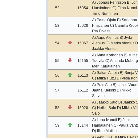
A) Joonas Pehrsson B) Jo
52
15054
Hurskainen C) Elina Nurmi
Timo Nurminen
A) Patric Ojala B) Sarianna
53
15028
Piispanen C) Camilla Kroo
Ria Ervasti
A) Aapo Alenius B) Jyrki
54
15067
Alenius C) Marko Alenius D
Jaakko Alenius
A) Anna Korhonen B) Miina
55
15155
Tuovila C) Amanda Moberg
Meri Karjalainen
A) Sakari Alaoja B) Sonja V
56
15113
C) Miika Huttu D) Vesa Kon
A) Petri Aho B) Lasse Vuori
57
15112
Jaana Kierikki D) Mikko
Sihvola
A) Jaakko Salo B) Jaakko 
58
15020
C) Heikki Salo D) Mikko-Vil
Salo
A) Ilona Ivanoff B) Joni
59
15144
Hämäläinen C) Paula Vaht
D) Ilkka Mattila
A) Petri Lilja B) Mika Havu 