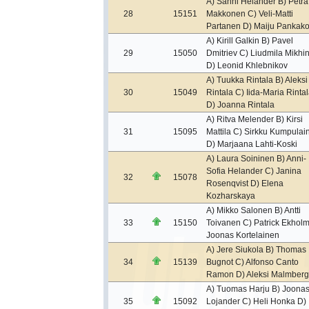
A) Sanni Helander B) Petra
28
15151
Makkonen C) Veli-Matti
Partanen D) Maiju Pankako
A) Kirill Galkin B) Pavel
29
15050
Dmitriev C) Liudmila Mikhi
D) Leonid Khlebnikov
A) Tuukka Rintala B) Aleksi
30
15049
Rintala C) Iida-Maria Rinta
D) Joanna Rintala
A) Ritva Melender B) Kirsi
31
15095
Mattila C) Sirkku Kumpulai
D) Marjaana Lahti-Koski
A) Laura Soininen B) Anni-
Sofia Helander C) Janina
32
15078
Rosenqvist D) Elena
Kozharskaya
A) Mikko Salonen B) Antti
33
15150
Toivanen C) Patrick Ekholm
Joonas Kortelainen
A) Jere Siukola B) Thomas
34
15139
Bugnot C) Alfonso Canto
Ramon D) Aleksi Malmberg
A) Tuomas Harju B) Joona
35
15092
Lojander C) Heli Honka D)