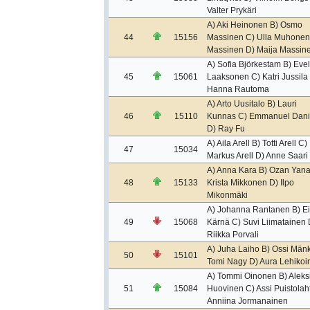
Valter Prykäri
A) Aki Heinonen B) Osmo
44
15156
Massinen C) Ulla Muhonen
Massinen D) Maija Massin
A) Sofia Björkestam B) Evel
45
15061
Laaksonen C) Katri Jussila
Hanna Rautoma
A) Arto Uusitalo B) Lauri
46
15110
Kunnas C) Emmanuel Dan
D) Ray Fu
A) Aila Arell B) Totti Arell C)
47
15034
Markus Arell D) Anne Saari
A) Anna Kara B) Ozan Yana
48
15133
Krista Mikkonen D) Ilpo
Mikonmäki
A) Johanna Rantanen B) Ei
49
15068
Kärnä C) Suvi Liimatainen 
Riikka Porvali
A) Juha Laiho B) Ossi Mänk
50
15101
Tomi Nagy D) Aura Lehikoi
A) Tommi Oinonen B) Aleks
51
15084
Huovinen C) Assi Puistolaht
Anniina Jormanainen