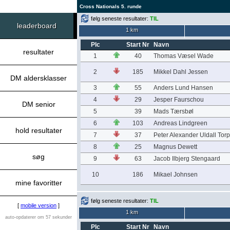
Cross Nationals 5. runde
følg seneste resultater:
TIL
leaderboard
1 km
Plc
Start Nr
Navn
resultater
1
40
Thomas Væsel Wade
2
185
Mikkel Dahl Jessen
DM aldersklasser
3
55
Anders Lund Hansen
4
29
Jesper Faurschou
DM senior
5
39
Mads Tærsbøl
6
103
Andreas Lindgreen
hold resultater
7
37
Peter Alexander Uldall Torp
8
25
Magnus Dewett
søg
9
63
Jacob Ilbjerg Stengaard
10
186
Mikael Johnsen
mine favoritter
følg seneste resultater:
TIL
[
mobile version
]
1 km
auto-opdaterer om 57 sekunder
Plc
Start Nr
Navn