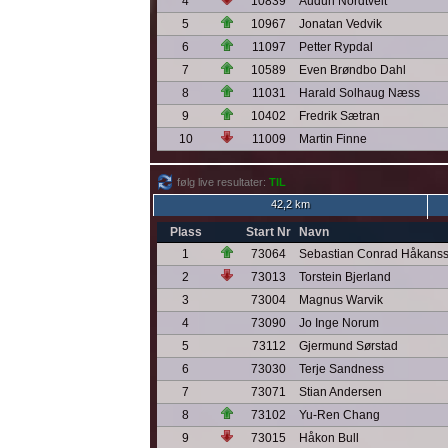
4
10839
Audun Nordtveit
5
10967
Jonatan Vedvik
6
11097
Petter Rypdal
7
10589
Even Brøndbo Dahl
8
11031
Harald Solhaug Næss
9
10402
Fredrik Sætran
10
11009
Martin Finne
følg live resultater:
TIL
42,2 km
Plass
Start Nr
Navn
1
73064
Sebastian Conrad Håkans
2
73013
Torstein Bjerland
3
73004
Magnus Warvik
4
73090
Jo Inge Norum
5
73112
Gjermund Sørstad
6
73030
Terje Sandness
7
73071
Stian Andersen
8
73102
Yu-Ren Chang
9
73015
Håkon Bull