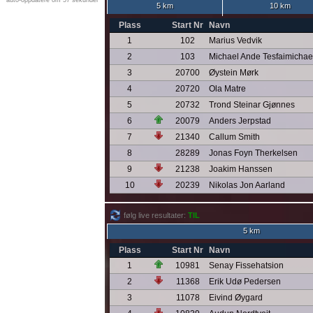
auto-oppdatere om 57 sekunder
5 km
10 km
Plass
Start Nr
Navn
1
102
Marius Vedvik
2
103
Michael Ande Tesfaimichae
3
20700
Øystein Mørk
4
20720
Ola Matre
5
20732
Trond Steinar Gjønnes
6
20079
Anders Jerpstad
7
21340
Callum Smith
8
28289
Jonas Foyn Therkelsen
9
21238
Joakim Hanssen
10
20239
Nikolas Jon Aarland
følg live resultater:
TIL
5 km
Plass
Start Nr
Navn
1
10981
Senay Fissehatsion
2
11368
Erik Udø Pedersen
3
11078
Eivind Øygard