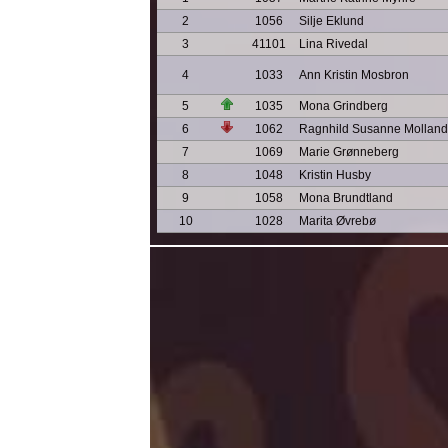
2
1056
Silje Eklund
3
41101
Lina Rivedal
4
1033
Ann Kristin Mosbron
5
1035
Mona Grindberg
6
1062
Ragnhild Susanne Molland
7
1069
Marie Grønneberg
8
1048
Kristin Husby
9
1058
Mona Brundtland
10
1028
Marita Øvrebø