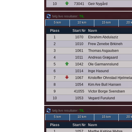
10
73041
Geir Nygård
følg live resultater:
TIL
5 km
10 km
15 km
20 
Plass
Start Nr
Navn
1
1070
Ebrahim Abdulaziz
2
1010
Frew Zenebe Brkineh
3
1061
Thomas Asgautsen
4
1011
Andreas Grøgaard
5
1042
Ole Garmannslund
6
1014
Inge Hasund
7
1067
Kristoffer Ohnstad Hjelmel
8
1054
Kim Are Bull Hansen
9
41055
Victor Borge Svendsen
10
1053
Vegard Furulund
følg live resultater:
TIL
5 km
10 km
15 km
20 
Plass
Start Nr
Navn
1
1057
Marthe Katrine Myhre