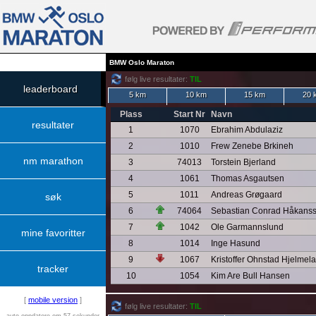
BMW Oslo Maraton
følg live resultater:
TIL
leaderboard
5 km
10 km
15 km
20 
Plass
Start Nr
Navn
resultater
1
1070
Ebrahim Abdulaziz
2
1010
Frew Zenebe Brkineh
nm marathon
3
74013
Torstein Bjerland
4
1061
Thomas Asgautsen
5
1011
Andreas Grøgaard
søk
6
74064
Sebastian Conrad Håkans
7
1042
Ole Garmannslund
mine favoritter
8
1014
Inge Hasund
9
1067
Kristoffer Ohnstad Hjelmel
tracker
10
1054
Kim Are Bull Hansen
[
mobile version
]
følg live resultater:
TIL