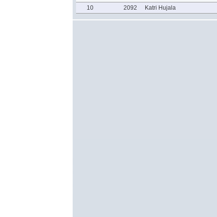
10
2092
Katri Hujala