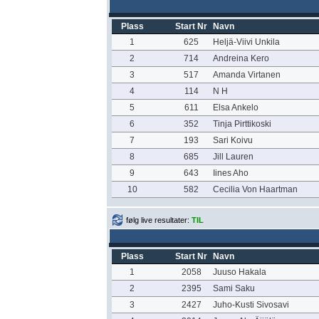
Plass
Start Nr
Navn
1
625
Heljä-Viivi Unkila
2
714
Andreina Kero
3
517
Amanda Virtanen
4
114
N H
5
611
Elsa Ankelo
6
352
Tinja Pirttikoski
7
193
Sari Koivu
8
685
Jill Lauren
9
643
Iines Aho
10
582
Cecilia Von Haartman
følg live resultater:
TIL
Plass
Start Nr
Navn
1
2058
Juuso Hakala
2
2395
Sami Saku
3
2427
Juho-Kusti Sivosavi