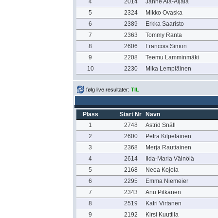
4
2014
Janne Ala-Äijälä
5
2324
Mikko Ovaska
6
2389
Erkka Saaristo
7
2363
Tommy Ranta
8
2606
Francois Simon
9
2208
Teemu Lamminmäki
10
2230
Mika Lempiäinen
følg live resultater:
TIL
Plass
Start Nr
Navn
1
2748
Astrid Snäll
2
2600
Petra Kilpeläinen
3
2368
Merja Rautiainen
4
2614
Iida-Maria Väinölä
5
2168
Neea Kojola
6
2295
Emma Niemeier
7
2343
Anu Pitkänen
8
2519
Katri Virtanen
9
2192
Kirsi Kuuttila