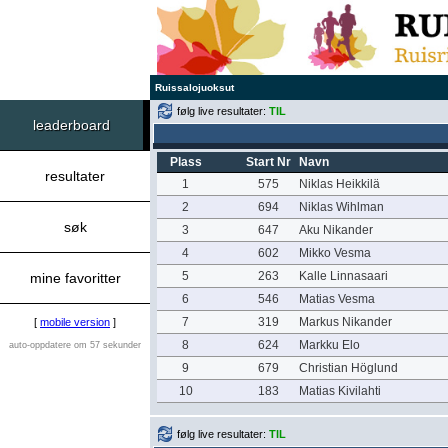
Ruissalojuoksut
følg live resultater:
TIL
leaderboard
Plass
Start Nr
Navn
resultater
1
575
Niklas Heikkilä
2
694
Niklas Wihlman
søk
3
647
Aku Nikander
4
602
Mikko Vesma
5
263
Kalle Linnasaari
mine favoritter
6
546
Matias Vesma
7
319
Markus Nikander
[
mobile version
]
8
624
Markku Elo
auto-oppdatere om 57 sekunder
9
679
Christian Höglund
10
183
Matias Kivilahti
følg live resultater:
TIL