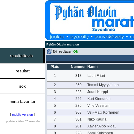
Pyhän Olavin maraton
följ resultater:
ON
resultattavla
Plats
Nummer
Namn
resultat
1
313
Lauri Friari
2
250
Tommi Myyryläinen
sök
3
223
Jouni Karppi
4
226
Kari Kinnunen
mina favoriter
5
285
Ville Vestman
6
303
Veli-Matti Korhonen
[
mobile version
]
7
301
Niko Kauria
uppdatera tiden 57 sekunder
8
201
Xavier Albo Rigau
9
228
Sami Kokkonen