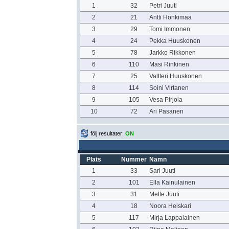
1
32
Petri Juuti
2
21
Antti Honkimaa
3
29
Tomi Immonen
4
24
Pekka Huuskonen
5
78
Jarkko Rikkonen
6
110
Masi Rinkinen
7
25
Valtteri Huuskonen
8
114
Soini Virtanen
9
105
Vesa Pirjola
10
72
Ari Pasanen
följ resultater:
ON
Plats
Nummer
Namn
1
33
Sari Juuti
2
101
Ella Kainulainen
3
31
Mette Juuti
4
18
Noora Heiskari
5
117
Mirja Lappalainen