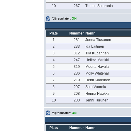
10
267
Tuomo Saloranta
följ resultater:
ON
Plats
Nummer
Namn
1
281
Jonna Tiusanen
2
233
Ida Laitinen
3
312
Tiia Kuparinen
4
247
Hellevi Mankki
5
319
Moona Havula
6
286
Molly Whitehall
7
219
Heidi Kaartinen
8
297
Satu Vuorela
9
208
Henna Haukka
10
283
Jenni Turunen
följ resultater:
ON
Plats
Nummer
Namn