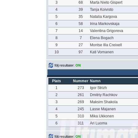
3
68
Marta Nieto Gispert
4
39
Tanja Koivisto
5
35
Natalia Kargova
6
58
Irina Markovskaja
7
14
Valentina Grigoreva
8
7
Elena Bogach
9
27
Montse Illa Creixell
10
97
Kati Vornanen
följ resultater:
ON
Plats
Nummer
Namn
1
273
Igor Strizh
2
261
Dmitriy Rachkov
3
269
Maksim Shakola
4
245
Lasse Majanen
5
310
Mika Ukkonen
6
311
Ari Luoma
följ resultater:
ON