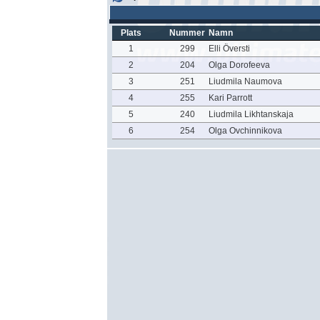
Plats
Nummer
Namn
1
299
Elli Översti
2
204
Olga Dorofeeva
3
251
Liudmila Naumova
4
255
Kari Parrott
5
240
Liudmila Likhtanskaja
6
254
Olga Ovchinnikova