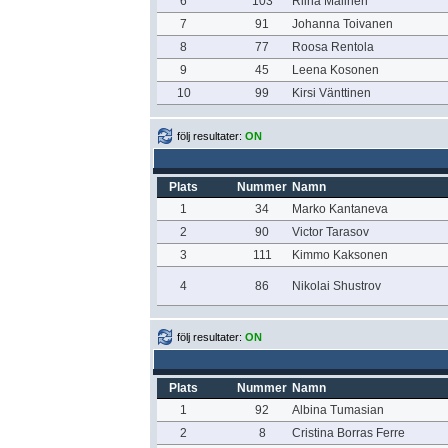
6
103
Riina Malinen
7
91
Johanna Toivanen
8
77
Roosa Rentola
9
45
Leena Kosonen
10
99
Kirsi Vänttinen
följ resultater:
ON
Plats
Nummer
Namn
1
34
Marko Kantaneva
2
90
Victor Tarasov
3
111
Kimmo Kaksonen
4
86
Nikolai Shustrov
följ resultater:
ON
Plats
Nummer
Namn
1
92
Albina Tumasian
2
8
Cristina Borras Ferre