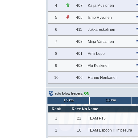
4
407
Katja Mustonen
5
405
Ismo Hyvönen
6
411
Jukka Eskelinen
7
408
Mirja Vartiainen
8
401
Antti Lepo
9
403
Aki Keskinen
10
406
Hannu Honkanen
auto follow leaders:
ON
1,5 km
3,0 km
Rank
Race No
Name
1
22
TEAM P15
2
16
TEAM Espoon Hiihtoseura