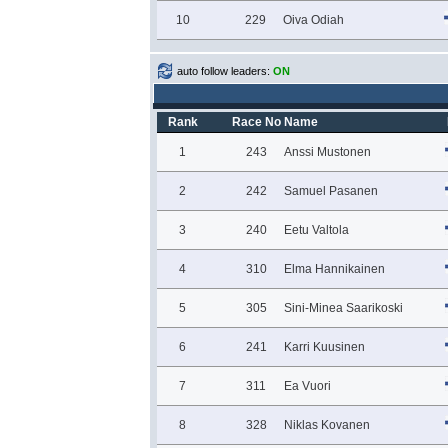
10
229
Oiva Odiah
auto follow leaders:
ON
Rank
Race No
Name
1
243
Anssi Mustonen
2
242
Samuel Pasanen
3
240
Eetu Valtola
4
310
Elma Hannikainen
5
305
Sini-Minea Saarikoski
6
241
Karri Kuusinen
7
311
Ea Vuori
8
328
Niklas Kovanen