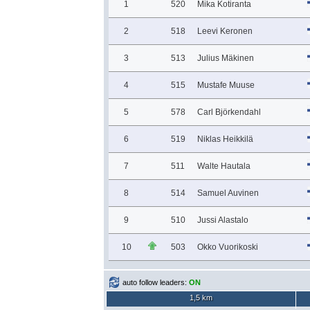
1
520
Mika Kotiranta
2
518
Leevi Keronen
3
513
Julius Mäkinen
4
515
Mustafe Muuse
5
578
Carl Björkendahl
6
519
Niklas Heikkilä
7
511
Walte Hautala
8
514
Samuel Auvinen
9
510
Jussi Alastalo
10
503
Okko Vuorikoski
auto follow leaders:
ON
1,5 km