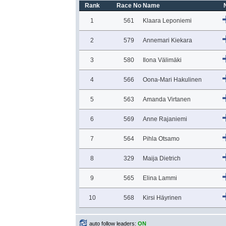
Rank
Race No
Name
1
561
Klaara Leponiemi
2
579
Annemari Kiekara
3
580
Ilona Välimäki
4
566
Oona-Mari Hakulinen
5
563
Amanda Virtanen
6
569
Anne Rajaniemi
7
564
Pihla Otsamo
8
329
Maija Dietrich
9
565
Elina Lammi
10
568
Kirsi Häyrinen
auto follow leaders:
ON