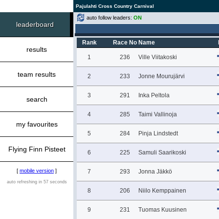
Pajulahti Cross Country Carnival
auto follow leaders:
ON
leaderboard
Rank
Race No
Name
results
1
236
Ville Viitakoski
team results
2
233
Jonne Mourujärvi
3
291
Inka Peltola
search
4
285
Taimi Vallinoja
my favourites
5
284
Pinja Lindstedt
Flying Finn Pisteet
6
225
Samuli Saarikoski
[
mobile version
]
7
293
Jonna Jäkkö
auto refreshing in 57 seconds
8
206
Niilo Kemppainen
9
231
Tuomas Kuusinen