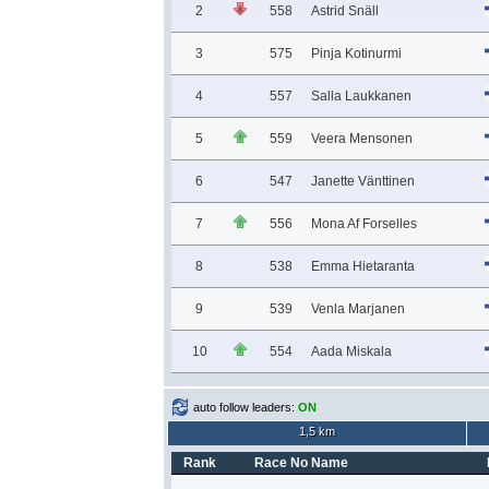
2
558
Astrid Snäll
3
575
Pinja Kotinurmi
4
557
Salla Laukkanen
5
559
Veera Mensonen
6
547
Janette Vänttinen
7
556
Mona Af Forselles
8
538
Emma Hietaranta
9
539
Venla Marjanen
10
554
Aada Miskala
auto follow leaders:
ON
1,5 km
Rank
Race No
Name