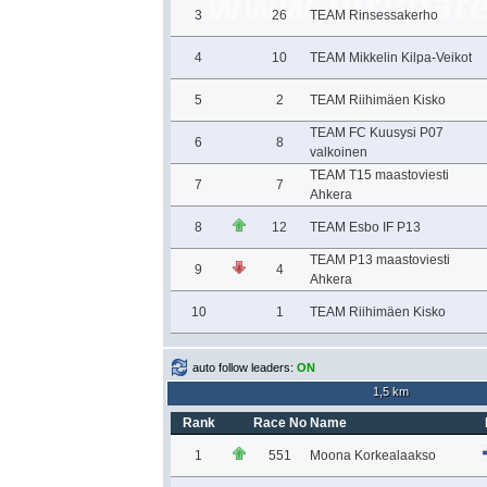
3
26
TEAM Rinsessakerho
4
10
TEAM Mikkelin Kilpa-Veikot
5
2
TEAM Riihimäen Kisko
TEAM FC Kuusysi P07
6
8
valkoinen
TEAM T15 maastoviesti
7
7
Ahkera
8
12
TEAM Esbo IF P13
TEAM P13 maastoviesti
9
4
Ahkera
10
1
TEAM Riihimäen Kisko
auto follow leaders:
ON
1,5 km
Rank
Race No
Name
1
551
Moona Korkealaakso