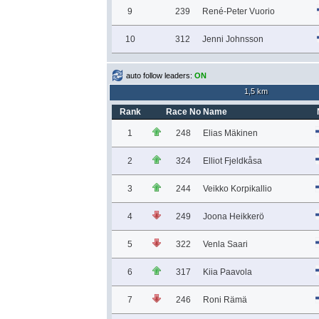
9
239
René-Peter Vuorio
10
312
Jenni Johnsson
auto follow leaders:
ON
1,5 km
Rank
Race No
Name
1
248
Elias Mäkinen
2
324
Elliot Fjeldkåsa
3
244
Veikko Korpikallio
4
249
Joona Heikkerö
5
322
Venla Saari
6
317
Kiia Paavola
7
246
Roni Rämä