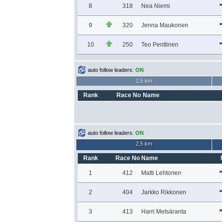
8
318
Nea Niemi
9
320
Jenna Maukonen
10
250
Teo Penttinen
auto follow leaders:
ON
2,5 km
Rank
Race No
Name
auto follow leaders:
ON
2,5 km
Rank
Race No
Name
1
412
Matti Lehtonen
2
404
Jarkko Rikkonen
3
413
Harri Metsäranta