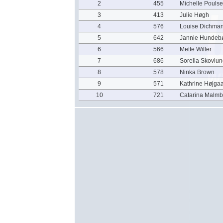
2
455
Michelle Pouls
3
413
Julie Høgh
4
576
Louise Dichman
5
642
Jannie Hundeb
6
566
Mette Willer
7
686
Sorella Skovlu
8
578
Ninka Brown
9
571
Kathrine Højga
10
721
Catarina Malmb