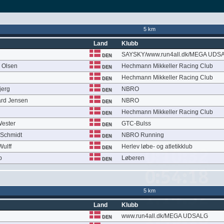
5 km
Land
Klubb
SAYSKY/www.run4all.dk/MEGA UDS
DEN
g Olsen
Hechmann Mikkeller Racing Club
DEN
Hechmann Mikkeller Racing Club
DEN
jerg
NBRO
DEN
ard Jensen
NBRO
DEN
Hechmann Mikkeller Racing Club
DEN
Wester
GTC-Bulss
DEN
 Schmidt
NBRO Running
DEN
Wulff
Herlev løbe- og atletikklub
DEN
p
Løberen
DEN
5 km
Land
Klubb
www.run4all.dk/MEGA UDSALG
DEN