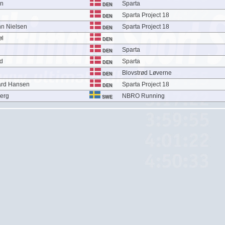
en
Sparta
DEN
Sparta Project 18
DEN
n Nielsen
Sparta Project 18
DEN
øl
DEN
Sparta
DEN
nd
Sparta
DEN
Blovstrød Løverne
DEN
ard Hansen
Sparta Project 18
DEN
erg
NBRO Running
SWE