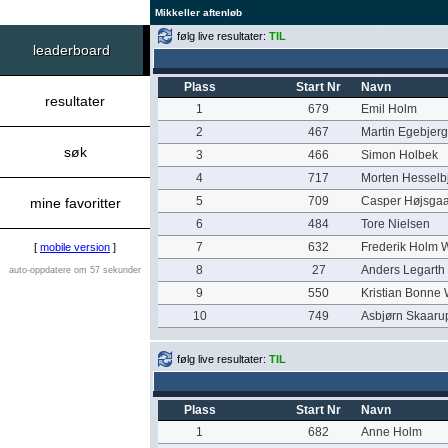
Mikkeller aftenløb
følg live resultater:
TIL
leaderboard
Plass
Start Nr
Navn
resultater
1
679
Emil Holm
2
467
Martin Egebjer
søk
3
466
Simon Holbek
4
717
Morten Hesselb
5
709
Casper Højsga
mine favoritter
6
484
Tore Nielsen
7
632
Frederik Holm 
[
mobile version
]
8
27
Anders Legarth
auto-oppdatere om 57 sekunder
9
550
Kristian Bonne 
10
749
Asbjørn Skaaru
følg live resultater:
TIL
Plass
Start Nr
Navn
1
682
Anne Holm