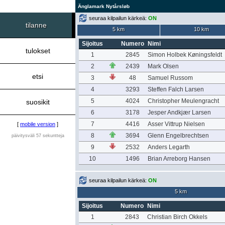
Änglamark Nytårsløb
seuraa kilpailun kärkeä:
ON
tilanne
5 km
10 km
Sijoitus
Numero
Nimi
tulokset
1
2845
Simon Holbek Køningsfeldt
2
2439
Mark Olsen
etsi
3
48
Samuel Russom
4
3293
Steffen Falch Larsen
5
4024
Christopher Meulengracht
suosikit
6
3178
Jesper Andkjær Larsen
7
4416
Asser Vittrup Nielsen
[
mobile version
]
8
3694
Glenn Engelbrechtsen
päivitysväli 57 sekuntteja
9
2532
Anders Legarth
10
1496
Brian Arreborg Hansen
seuraa kilpailun kärkeä:
ON
5 km
Sijoitus
Numero
Nimi
1
2843
Christian Birch Okkels