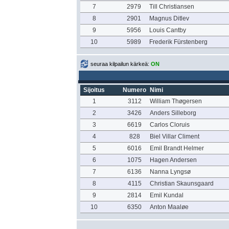
7
2979
Till Christiansen
8
2901
Magnus Ditlev
9
5956
Louis Cantby
10
5989
Frederik Fürstenberg
seuraa kilpailun kärkeä:
ON
Sijoitus
Numero
Nimi
1
3112
William Thøgersen
2
3426
Anders Silleborg
3
6619
Carlos Cloruis
4
828
Biel Villar Climent
5
6016
Emil Brandt Helmer
6
1075
Hagen Andersen
7
6136
Nanna Lyngsø
8
4115
Christian Skaunsgaard
9
2814
Emil Kundal
10
6350
Anton Maaløe