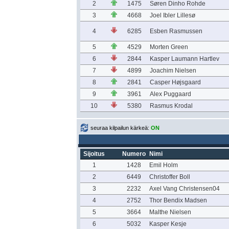
2
1475
Søren Dinho Rohde
3
4668
Joel Ibler Lillesø
4
6285
Esben Rasmussen
5
4529
Morten Green
6
2844
Kasper Laumann Hartlev
7
4899
Joachim Nielsen
8
2841
Casper Højsgaard
9
3961
Alex Puggaard
10
5380
Rasmus Krodal
seuraa kilpailun kärkeä:
ON
Sijoitus
Numero
Nimi
1
1428
Emil Holm
2
6449
Christoffer Boll
3
2232
Axel Vang Christensen04
4
2752
Thor Bendix Madsen
5
3664
Malthe Nielsen
6
5032
Kasper Kesje