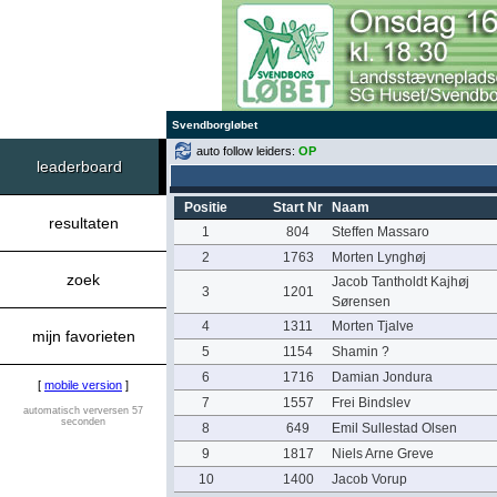
Svendborgløbet
auto follow leiders:
OP
leaderboard
Positie
Start Nr
Naam
resultaten
1
804
Steffen Massaro
2
1763
Morten Lynghøj
zoek
Jacob Tantholdt Kajhøj
3
1201
Sørensen
4
1311
Morten Tjalve
mijn favorieten
5
1154
Shamin ?
6
1716
Damian Jondura
[
mobile version
]
7
1557
Frei Bindslev
automatisch verversen 57
seconden
8
649
Emil Sullestad Olsen
9
1817
Niels Arne Greve
10
1400
Jacob Vorup