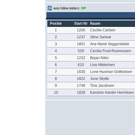
auto follow leiders:
OP
Positie
Start Nr
Naam
1
1200
Cecilie Carlsen
2
1237
Stine Samsø
3
1801
Ane Marie Veggerskilde
4
529
Cecilie Frost Rasmussen
5
1232
Bojan Nikic
6
610
Line Mikkelsen
7
1630
Lone Husman Gotfredsen
8
1822
June Skytte
9
1746
Tine Jacobsen
10
1828
Karoline Harder Henriksen