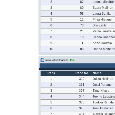
2
87
Leena Mäkäräi
3
80
Saara Malinen
4
58
Laura Sunila
5
12
Pinja Hietanen
6
73
Siiri Lahti
7
21
Paula Jääskelä
8
18
Sanna Ilmarine
9
11
Anne Hautala
10
88
Hanna Meinand
auto follow leaders:
ON
Rank
Race No
Name
1
319
Jukka Hyttinen
2
361
Jussi Partanen
3
357
Timo Nikula
4
344
Teemu Leppän
5
370
Tuukka Rintala
6
325
Tomi Immonen
7
414
Aleksei Belaus