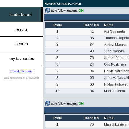
Helsinki Central Park Run
auto follow leaders:
ON
leaderboard
Rank
Race No
Name
results
1
41
Aki Nummela
2
86
Tuomas Hapola
search
3
34
Andrei Magron
4
93
Juho Nyholm
5
78
Juhani Pietarin
my favourites
6
24
Otto Koskinen
7
94
Heikki Närhine
[
mobile version
]
8
65
Juha Matias Uk
auto refreshing in 57 seconds
9
60
Niklas Tallqvist
10
84
Markku Tervo
auto follow leaders:
ON
Rank
Race No
Name
1
76
Mari Ulkuniemi