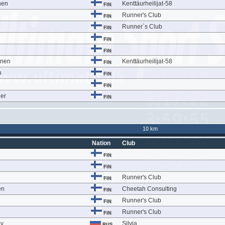
nen
Kenttäurheilijat-58
FIN
Runner's Club
FIN
Runner´s Club
FIN
FIN
FIN
inen
Kenttäurheilijat-58
FIN
n
FIN
FIN
er
FIN
10 km
Nation
Club
FIN
FIN
Runner's Club
FIN
en
Cheetah Consulting
FIN
Runner's Club
FIN
Runner's Club
FIN
ov
Silvia
RUS