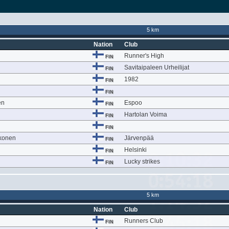
5 km
Nation
Club
Runner's High
FIN
Savitaipaleen Urheilijat
FIN
1982
FIN
FIN
en
Espoo
FIN
Hartolan Voima
FIN
n
FIN
konen
Järvenpää
FIN
Helsinki
FIN
Lucky strikes
FIN
5 km
Nation
Club
Runners Club
FIN