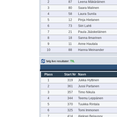
2
87
Leena Mäkäräinen
3
80
Saara Malinen
4
58
Laura Sunila
5
12
Pinja Hietanen
6
73
Siiri Lahti
7
21
Paula Jääskeläinen
8
18
Sanna Ilmarinen
9
11
Anne Hautala
10
88
Hanna Meinander
følg live resultater:
TIL
Plass
Start Nr
Navn
1
319
Jukka Hyttinen
2
361
Jussi Partanen
3
357
Timo Nikula
4
344
Teemu Leppänen
5
370
Tuukka Rintala
6
325
Tomi Immonen
7
414
Aleksei Belausov