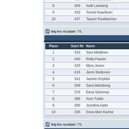
8
409
Antti Lamberg
9
333
Tommi Kaartinen
10
437
Tapani Raatikainen
følg live resultater:
TIL
Plass
Start Nr
Navn
1
433
Suvi Miettinen
2
440
Riitta Paasio
3
329
Myra Jones
4
416
Jenni Muttonen
5
341
Jasmin Köykkä
6
349
Sara Malmberg
7
376
Eeva Salomaa
8
396
Anni Tulkki
9
300
Josefina Aalto
10
336
Eeva-Mari Karine
følg live resultater:
TIL