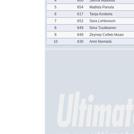
4
800
Sanna Maasilta
5
654
Matilda Panula
6
617
Tanja Koskela
7
652
Sara Lehtovuori
8
649
Nina Tuukkanen
9
648
Zeynep Celtek Aksan
10
630
Armi Niemelä