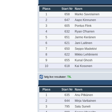
Plass
Start Nr
Navn
1
658
Marko Savolainen
2
647
Aapo Kinnunen
3
605
Pontus Flink
4
632
Ryan O'harren
5
651
Jarmo Keränen
6
621
Jani Laitinen
7
650
Seppo Madekivi
8
622
Mikko Lehtiniemi
9
655
Kunal Ghosh
10
618
Kai Kosonen
følg live resultater:
TIL
Plass
Start Nr
Navn
1
635
Anu Pitkänen
2
644
Mirja Vartiainen
3
795
Satu Suneli