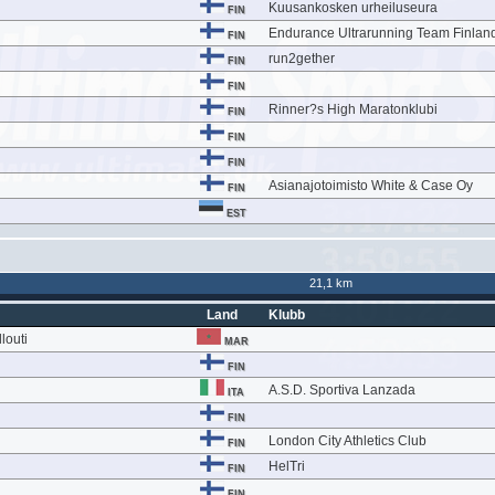
Kuusankosken urheiluseura
FIN
Endurance Ultrarunning Team Finlan
FIN
run2gether
FIN
FIN
Rinner?s High Maratonklubi
FIN
FIN
FIN
Asianajotoimisto White & Case Oy
FIN
EST
21,1 km
Land
Klubb
louti
MAR
FIN
A.S.D. Sportiva Lanzada
ITA
FIN
London City Athletics Club
FIN
HelTri
FIN
FIN