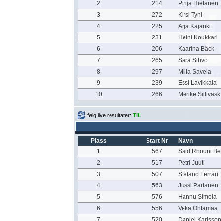
2
214
Pinja Hietanen
3
272
Kirsi Tyni
4
225
Arja Kajanki
5
231
Heini Koukkari
6
206
Kaarina Bäck
7
265
Sara Sihvo
8
297
Milja Savela
9
239
Essi Lavikkala
10
266
Merike Siilivask
følg live resultater:
TIL
Plass
Start Nr
Navn
1
567
Said Rhouni Bel
2
517
Petri Juuti
3
507
Stefano Ferrari
4
563
Jussi Partanen
5
576
Hannu Simola
6
556
Veka Ohtamaa
7
520
Daniel Karlsson