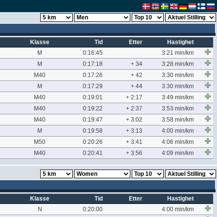
Klasse
Tid
Etter
Hastighet
M
0:16:45
3:21 min/km
M
0:17:18
+ 34
3:28 min/km
M40
0:17:26
+ 42
3:30 min/km
M
0:17:29
+ 44
3:30 min/km
M40
0:19:01
+ 2:17
3:49 min/km
M40
0:19:22
+ 2:37
3:53 min/km
M40
0:19:47
+ 3:02
3:58 min/km
M
0:19:58
+ 3:13
4:00 min/km
M50
0:20:26
+ 3:41
4:06 min/km
M40
0:20:41
+ 3:56
4:09 min/km
Klasse
Tid
Etter
Hastighet
N
0:20:00
4:00 min/km