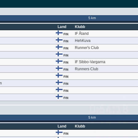
5 km
Land
Klubb
IF Åland
FIN
HehKuva
FIN
Runner's Club
FIN
FIN
IF Sibbo-Vargarna
FIN
Runners Club
FIN
n
FIN
n
FIN
FIN
FIN
5 km
Land
Klubb
FIN