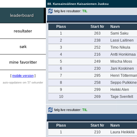
88. Kansainvälinen Kaisaniemen Juoksu
følg live resultater:
TIL
leaderboard
Plass
Start Nr
Navn
resultater
1
263
Sami Saku
2
238
Lassi Laitinen
søk
3
252
Timo Nikula
4
216
Antti Honkimaa
5
249
Mischa Moss
mine favoritter
6
230
Jani Koskinen
7
295
Henri Tötterma
[
mobile version
]
8
258
Seppo Pulkkine
auto-oppdatere om 57 sekunder
9
299
Heikki Alen
10
269
Tage Svenfelt
følg live resultater:
TIL
Plass
Start Nr
Navn
1
210
Laura Heikkilä