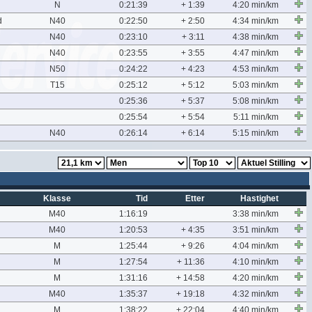
N
0:21:39
+ 1:39
4:20 min/km
d
N40
0:22:50
+ 2:50
4:34 min/km
N40
0:23:10
+ 3:11
4:38 min/km
N40
0:23:55
+ 3:55
4:47 min/km
N50
0:24:22
+ 4:23
4:53 min/km
T15
0:25:12
+ 5:12
5:03 min/km
0:25:36
+ 5:37
5:08 min/km
0:25:54
+ 5:54
5:11 min/km
N40
0:26:14
+ 6:14
5:15 min/km
Klasse
Tid
Etter
Hastighet
M40
1:16:19
3:38 min/km
M40
1:20:53
+ 4:35
3:51 min/km
M
1:25:44
+ 9:26
4:04 min/km
M
1:27:54
+ 11:36
4:10 min/km
M
1:31:16
+ 14:58
4:20 min/km
M40
1:35:37
+ 19:18
4:32 min/km
M
1:38:22
+ 22:04
4:40 min/km