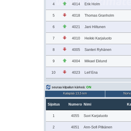
4
4014
Erik Holm
5
4018
Thomas Granholm
6
4021
Jani Hiltunen
7
4010
Heikki Karjaluoto
8
4005
Santeri Ryhänen
9
4004
Mikael Eklund
10
4023
Leif Ena
seuraa kilpailun kärkeä:
ON
Kalapää 13,5 km
Norva
Sijoitus
Numero
Nimi
Ka
1
4055
Suvi Karjaluoto
2
4051
Ann-Sofi Pitkänen