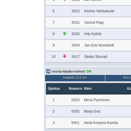
6
5023
Kimmo Vehkakoski
7
5031
Samuli Pigg
8
5026
Arto Kytölä
9
5034
Jan-Erik Nordstedt
10
5017
Stefan Storvall
seuraa kilpailun kärkeä:
ON
Kalapää 13,5 km
Norva
Sijoitus
Numero
Nimi
Ka
1
5053
Mirva Pynnönen
2
5055
Marjo Ena
3
5051
Heidi Korpela-Kamila