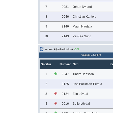
7
9081
Johan Nylund
8
9046
Christian Kantola
9
9146
Mauri Hautala
10
9143
Per-Ole Sund
seuraa kilpailun kärkeä:
ON
Kalapää 13,5 km
Sijoitus
Numero
Nimi
Ka
1
9047
Tindra Jansson
2
9125
Lisa Bäckman-Perälä
3
9124
Elin Lövdal
4
9016
Sofie Lövdal