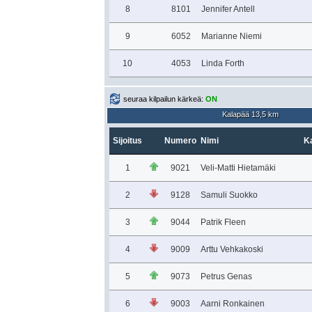
8
8101
Jennifer Antell
9
6052
Marianne Niemi
10
4053
Linda Forth
seuraa kilpailun kärkeä:
ON
Kalapää 13,5 km
Sijoitus
Numero
Nimi
Ka
1
9021
Veli-Matti Hietamäki
2
9128
Samuli Suokko
3
9044
Patrik Fleen
4
9009
Arttu Vehkakoski
5
9073
Petrus Genas
6
9003
Aarni Ronkainen