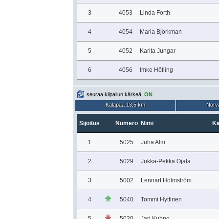
3
4053
Linda Forth
4
4054
Maria Björkman
5
4052
Karita Jungar
6
4056
Imke Höfling
seuraa kilpailun kärkeä:
ON
Kalapää 13,5 km
Norva
Sijoitus
Numero
Nimi
Ka
1
5025
Juha Alm
2
5029
Jukka-Pekka Ojala
3
5002
Lennart Holmström
4
5040
Tommi Hyttinen
5
5020
Jari Kuhno