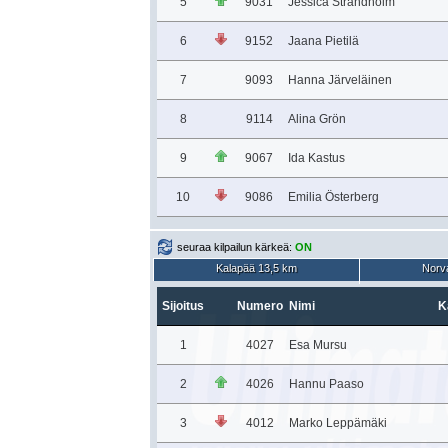
5
9031
Jessica Strandholm
6
9152
Jaana Pietilä
7
9093
Hanna Järveläinen
8
9114
Alina Grön
9
9067
Ida Kastus
10
9086
Emilia Österberg
seuraa kilpailun kärkeä:
ON
Kalapää 13,5 km
Norva
Sijoitus
Numero
Nimi
K
1
4027
Esa Mursu
2
4026
Hannu Paaso
3
4012
Marko Leppämäki