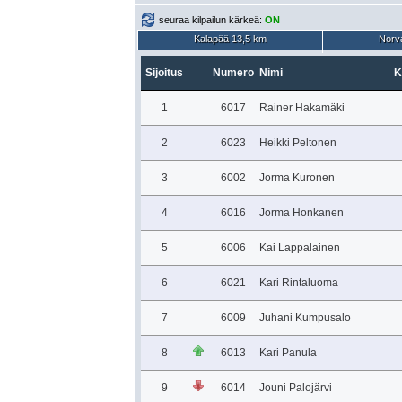
seuraa kilpailun kärkeä:
ON
Kalapää 13,5 km
Norva
Sijoitus
Numero
Nimi
K
1
6017
Rainer Hakamäki
2
6023
Heikki Peltonen
3
6002
Jorma Kuronen
4
6016
Jorma Honkanen
5
6006
Kai Lappalainen
6
6021
Kari Rintaluoma
7
6009
Juhani Kumpusalo
8
6013
Kari Panula
9
6014
Jouni Palojärvi