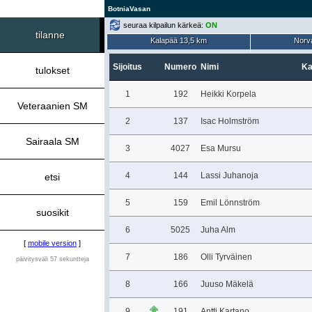
BotniaVasan
seuraa kilpailun kärkeä:
ON
tilanne
Kalapää 13,5 km
Norva
Sijoitus
Numero
Nimi
Ka
tulokset
1
192
Heikki Korpela
Veteraanien SM
2
137
Isac Holmström
Sairaala SM
3
4027
Esa Mursu
4
144
Lassi Juhanoja
etsi
5
159
Emil Lönnström
suosikit
6
5025
Juha Alm
[
mobile version
]
7
186
Olli Tyrväinen
päivitysväli 57 sekuntteja
8
166
Juuso Mäkelä
9
191
Antti Kartano