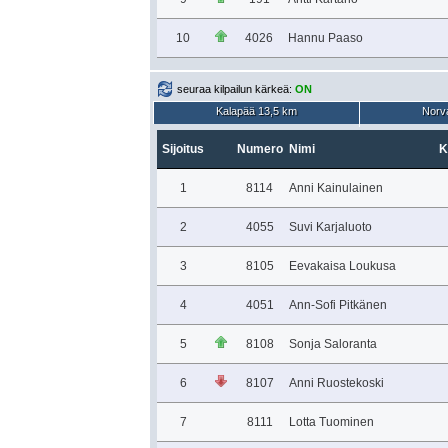
10
4026
Hannu Paaso
seuraa kilpailun kärkeä:
ON
Kalapää 13,5 km
Norva
Sijoitus
Numero
Nimi
K
1
8114
Anni Kainulainen
2
4055
Suvi Karjaluoto
3
8105
Eevakaisa Loukusa
4
4051
Ann-Sofi Pitkänen
5
8108
Sonja Saloranta
6
8107
Anni Ruostekoski
7
8111
Lotta Tuominen