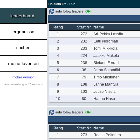
Helsinki Trail Run
auto follow leaders:
ON
leaderboard
Rang
Start Nr
Name
ergebnisse
1
272
Ari-Pekka Lassila
2
232
Eetu Nordman
suchen
3
233
Tomi Mikkkola
4
224
Jaakko Mäkelä
5
238
Stefano Ferrari
meine favoriten
6
38
Jarno Salomäki
7
79
Timo Mustonen
[
mobile version
]
8
108
Janne Mäntylä
auto refreshing in 57 seconds
9
103
Juuso Nisula
10
80
Hannu Husu
auto follow leaders:
ON
Rang
Start Nr
Name
1
273
Reetta Peltonen