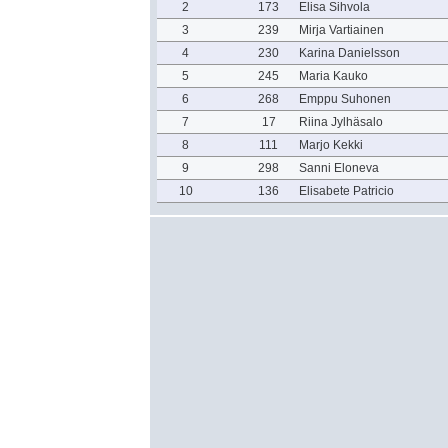
2
173
Elisa Sihvola
3
239
Mirja Vartiainen
4
230
Karina Danielsson
5
245
Maria Kauko
6
268
Emppu Suhonen
7
17
Riina Jylhäsalo
8
111
Marjo Kekki
9
298
Sanni Eloneva
10
136
Elisabete Patricio