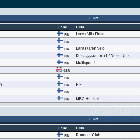
13 km
Land
Club
Lynx / Mila Finland
FIN
FIN
Laitasaaren Veto
FIN
Kestävyysurheilu.fi / Neste United
FIN
Multisport.fi
FIN
.
GBR
FIN
n
RR
FIN
FIN
MRC Helsinki
FIN
13 km
Land
Club
Runner's Club
FIN