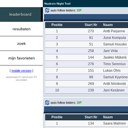
Nuuksio Night Trail
auto follow leiders:
OP
leaderboard
Positie
Start Nr
Naam
resultaten
1
270
Antti Parjanne
2
91
Jussi Kumpula
zoek
3
51
Samuli Huusko
4
258
Jani Virta
5
144
Jaakko Mäkelä
mijn favorieten
6
276
Timo Serenius
7
151
Lukas Ohls
[
mobile version
]
8
98
Samuli Kyyröne
automatisch verversen 57
seconden
9
269
Antti Niinikoski
10
239
Jani Kesänen
auto follow leiders:
OP
Positie
Start Nr
Naam
1
134
Saara Malinen