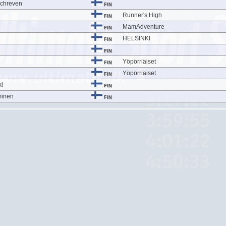
Schreven
FIN
Runner's High
FIN
MamAdventure
FIN
HELSINKI
FIN
FIN
Yöpörriäiset
FIN
Yöpörriäiset
FIN
i
FIN
minen
FIN