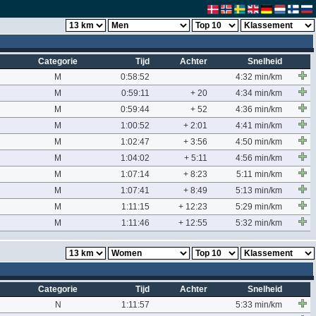
Categorie
Tijd
Achter
Snelheid
M
0:58:52
4:32 min/km
M
0:59:11
+ 20
4:34 min/km
M
0:59:44
+ 52
4:36 min/km
M
1:00:52
+ 2:01
4:41 min/km
M
1:02:47
+ 3:56
4:50 min/km
M
1:04:02
+ 5:11
4:56 min/km
M
1:07:14
+ 8:23
5:11 min/km
M
1:07:41
+ 8:49
5:13 min/km
M
1:11:15
+ 12:23
5:29 min/km
M
1:11:46
+ 12:55
5:32 min/km
Categorie
Tijd
Achter
Snelheid
N
1:11:57
5:33 min/km