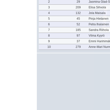
2
29
Jasmina Glad-
3
209
Elisa Sihvola
4
132
Jola Maisala
5
45
Pinja Hietanen
6
52
Petra Ihalainen
7
185
Sandra Riihola
8
97
Vilma Kyyrö
9
37
Emmi Hanhimäk
10
279
Anne-Mari Nur