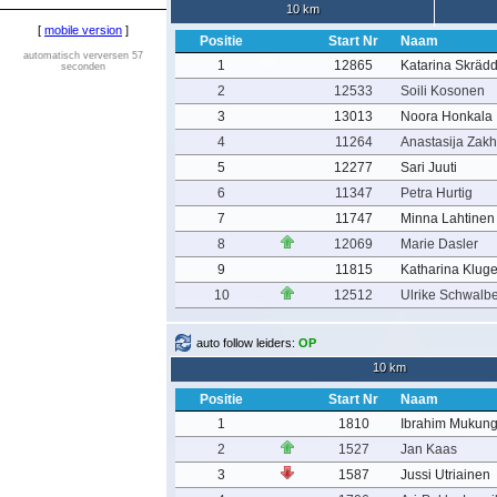
10 km
[
mobile version
]
Positie
Start Nr
Naam
automatisch verversen 57
1
12865
Katarina Skräd
seconden
2
12533
Soili Kosonen
3
13013
Noora Honkala
4
11264
Anastasija Zak
5
12277
Sari Juuti
6
11347
Petra Hurtig
7
11747
Minna Lahtinen
8
12069
Marie Dasler
9
11815
Katharina Klug
10
12512
Ulrike Schwalb
auto follow leiders:
OP
10 km
Positie
Start Nr
Naam
1
1810
Ibrahim Mukun
2
1527
Jan Kaas
3
1587
Jussi Utriainen