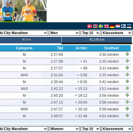
40 km
42,195 km
Categorie
Tijd
Achter
Snelheid
M
2:27:09
3:30 min/km
M
2:27:39
+ 31
3:30 min/km
M
2:27:57
+ 49
3:31 min/km
M40
2:31:04
+ 3:56
3:35 min/km
M
2:35:44
+ 8:35
3:42 min/km
M40
2:42:22
+ 15:13
3:51 min/km
M
2:45:20
+ 18:12
3:56 min/km
M
2:47:13
+ 20:04
3:58 min/km
M40
2:47:27
+ 20:18
3:59 min/km
M
2:48:57
+ 21:48
4:01 min/km