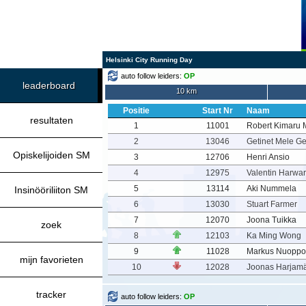
Helsinki City Running Day
auto follow leiders:
OP
leaderboard
10 km
Positie
Start Nr
Naam
resultaten
1
11001
Robert Kimaru 
2
13046
Getinet Mele 
Opiskelijoiden SM
3
12706
Henri Ansio
4
12975
Valentin Harwar
5
13114
Aki Nummela
Insinööriliiton SM
6
13030
Stuart Farmer
7
12070
Joona Tuikka
zoek
8
12103
Ka Ming Wong
9
11028
Markus Nuopp
mijn favorieten
10
12028
Joonas Harjamä
tracker
auto follow leiders:
OP