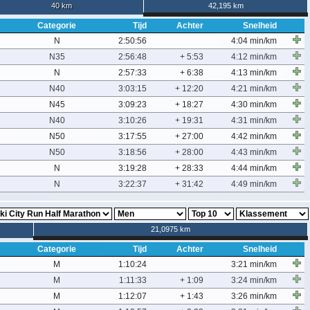
40 km
42,195 km
Categorie
Tijd
Achter
Snelheid
N
2:50:56
4:04 min/km
N35
2:56:48
+ 5:53
4:12 min/km
N
2:57:33
+ 6:38
4:13 min/km
N40
3:03:15
+ 12:20
4:21 min/km
N45
3:09:23
+ 18:27
4:30 min/km
N40
3:10:26
+ 19:31
4:31 min/km
N50
3:17:55
+ 27:00
4:42 min/km
N50
3:18:56
+ 28:00
4:43 min/km
N
3:19:28
+ 28:33
4:44 min/km
N
3:22:37
+ 31:42
4:49 min/km
21,0975 km
Categorie
Tijd
Achter
Snelheid
M
1:10:24
3:21 min/km
M
1:11:33
+ 1:09
3:24 min/km
M
1:12:07
+ 1:43
3:26 min/km