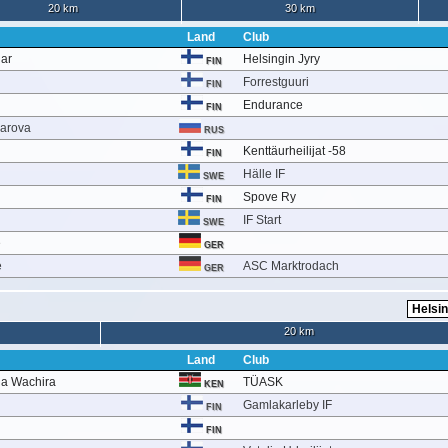
20 km
30 km
Land
Club
dar
Helsingin Jyry
FIN
Forrestguuri
FIN
Endurance
FIN
harova
RUS
Kenttäurheilijat -58
FIN
Hälle IF
SWE
Spove Ry
FIN
IF Start
SWE
e
GER
e
ASC Marktrodach
GER
20 km
Land
Club
ga Wachira
TÜASK
KEN
Gamlakarleby IF
FIN
FIN