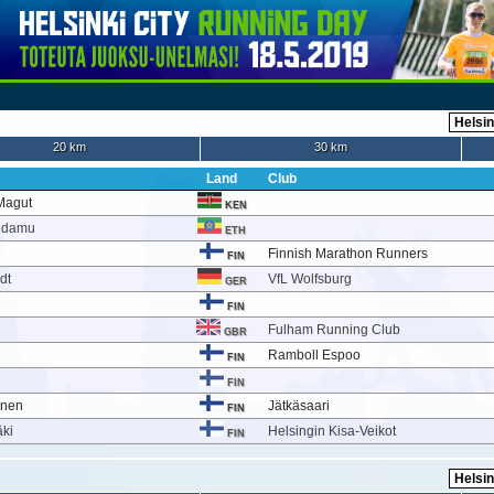
20 km
30 km
Land
Club
Magut
KEN
Gedamu
ETH
Finnish Marathon Runners
FIN
dt
VfL Wolfsburg
GER
FIN
Fulham Running Club
GBR
Ramboll Espoo
FIN
FIN
onen
Jätkäsaari
FIN
ki
Helsingin Kisa-Veikot
FIN