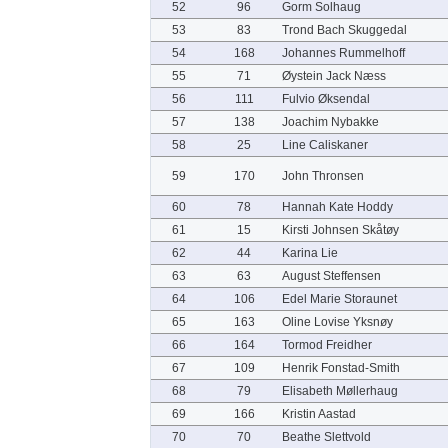
52
96
Gorm Solhaug
53
83
Trond Bach Skuggedal
54
168
Johannes Rummelhoff
55
71
Øystein Jack Næss
56
111
Fulvio Øksendal
57
138
Joachim Nybakke
58
25
Line Caliskaner
59
170
John Thronsen
60
78
Hannah Kate Hoddy
61
15
Kirsti Johnsen Skåtøy
62
44
Karina Lie
63
63
August Steffensen
64
106
Edel Marie Storaunet
65
163
Oline Lovise Yksnøy
66
164
Tormod Freidher
67
109
Henrik Fonstad-Smith
68
79
Elisabeth Møllerhaug
69
166
Kristin Aastad
70
70
Beathe Slettvold