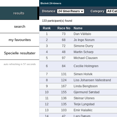
Bislett 24-timers
Distance
Category
results
133 participant(s) found
search
Rank
Race No
Name
1
73
Dan Välitalo
my favourites
2
68
Jo Inge Norum
3
72
Simone Durry
4
48
Martin Scharp
Specielle resultater
5
97
Michael Clausen
auto refreshing in 57 seconds
6
84
Cecilie Holmgren
7
131
Simen Holvik
8
124
Liss Johansen Vallestrand
9
167
Linda Bengtsson
10
155
Gjermund Sørstad
11
136
Steinar Ulsnes
12
135
Terje Lyngstad
13
103
Emir Halalkic
14
42
Lars Dørum