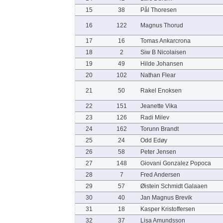
15
38
Pål Thoresen
16
122
Magnus Thorud
17
16
Tomas Ankarcrona
18
2
Siw B Nicolaisen
19
49
Hilde Johansen
20
102
Nathan Flear
21
50
Rakel Enoksen
22
151
Jeanette Vika
23
126
Radi Milev
24
162
Torunn Brandt
25
24
Odd Edøy
26
58
Peter Jensen
27
148
Giovani Gonzalez Popoca
28
7
Fred Andersen
29
57
Øistein Schmidt Galaaen
30
40
Jan Magnus Brevik
31
18
Kasper Kristoffersen
32
37
Lisa Amundsson