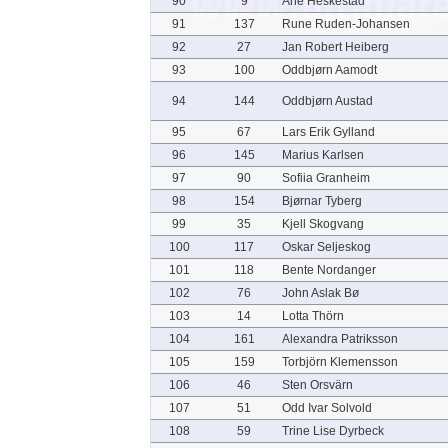
90
9
Ane Heskestad
91
137
Rune Ruden-Johansen
92
27
Jan Robert Heiberg
93
100
Oddbjørn Aamodt
94
144
Oddbjørn Austad
95
67
Lars Erik Gylland
96
145
Marius Karlsen
97
90
Sofiia Granheim
98
154
Bjørnar Tyberg
99
35
Kjell Skogvang
100
117
Oskar Seljeskog
101
118
Bente Nordanger
102
76
John Aslak Bø
103
14
Lotta Thörn
104
161
Alexandra Patriksson
105
159
Torbjörn Klemensson
106
46
Sten Orsvärn
107
51
Odd Ivar Solvold
108
59
Trine Lise Dyrbeck