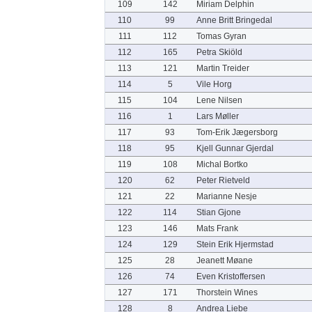
109
142
Miriam Delphin
110
99
Anne Britt Bringedal
111
112
Tomas Gyran
112
165
Petra Skiöld
113
121
Martin Treider
114
5
Vile Horg
115
104
Lene Nilsen
116
1
Lars Møller
117
93
Tom-Erik Jægersborg
118
95
Kjell Gunnar Gjerdal
119
108
Michal Bortko
120
62
Peter Rietveld
121
22
Marianne Nesje
122
114
Stian Gjone
123
146
Mats Frank
124
129
Stein Erik Hjermstad
125
28
Jeanett Møane
126
74
Even Kristoffersen
127
171
Thorstein Wines
128
8
Andrea Liebe