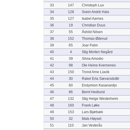
33
147
Christoph Lux
34
128
Svein André Hals
35
127
Isabel Aarnes
36
19
Christian Duus
37
55
Åshild Nilsen
38
152
Thomas Øderud
39
65
Joar Palm
40
4
Stig Morten Negård
41
39
Silvia Amodio
42
98
Ole Heine Kvernenes
43
150
Trond Arne Liavik
44
30
Rakel Erla Sævarsdottir
45
60
Endymion Kasanardjo
46
86
Bernt Hedlund
47
132
Stig Helge Westerheim
48
160
Frank Løke
49
153
Lars Bjørbæk
50
32
Mats Høyset
51
110
Jan Vesterås