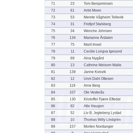
71
23
Tom Benjaminsen
72
61
Arild Moen
73
53
Merete Vågheim Tellevik
74
31
Fridtjof Stalsberg
75
34
Wenche Johnsen
76
134
Marianne Årdalen
77
75
Marit Imset
78
11
Cecilie Longva Igesund
79
69
Aina Nygård
80
13
Cathrine Melsom Walle
81
139
Janne Kvisvik
82
12
Unni Dahl Ottesen
83
119
Arne Berg
84
107
Ole Vesterås
85
130
Kristoffer Fjære Eftedal
86
82
Atle Haugen
87
52
Liv B. Jegteberg Lystad
88
10
Thomas Willy Lindgren
89
157
Morten Nordanger