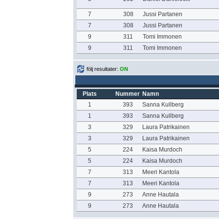
7
308
Jussi Partanen
7
308
Jussi Partanen
9
311
Tomi Immonen
9
311
Tomi Immonen
följ resultater:
ON
Plats
Nummer
Namn
1
393
Sanna Kullberg
1
393
Sanna Kullberg
3
329
Laura Patrikainen
3
329
Laura Patrikainen
5
224
Kaisa Murdoch
5
224
Kaisa Murdoch
7
313
Meeri Kantola
7
313
Meeri Kantola
9
273
Anne Hautala
9
273
Anne Hautala