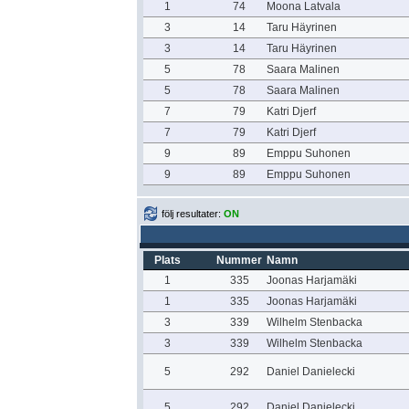
1
74
Moona Latvala
3
14
Taru Häyrinen
3
14
Taru Häyrinen
5
78
Saara Malinen
5
78
Saara Malinen
7
79
Katri Djerf
7
79
Katri Djerf
9
89
Emppu Suhonen
9
89
Emppu Suhonen
följ resultater:
ON
Plats
Nummer
Namn
1
335
Joonas Harjamäki
1
335
Joonas Harjamäki
3
339
Wilhelm Stenbacka
3
339
Wilhelm Stenbacka
5
292
Daniel Danielecki
5
292
Daniel Danielecki