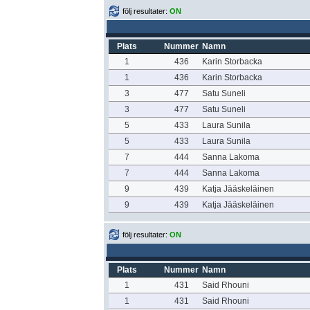
följ resultater:
ON
Plats
Nummer
Namn
1
436
Karin Storbacka
1
436
Karin Storbacka
3
477
Satu Suneli
3
477
Satu Suneli
5
433
Laura Sunila
5
433
Laura Sunila
7
444
Sanna Lakoma
7
444
Sanna Lakoma
9
439
Katja Jääskeläinen
9
439
Katja Jääskeläinen
följ resultater:
ON
Plats
Nummer
Namn
1
431
Said Rhouni
1
431
Said Rhouni