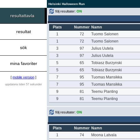
Helsinki Halloween Run
följ resultater:
ON
resultattavla
Plats
Nummer
Namn
resultat
1
72
Tuomo Salonen
1
72
Tuomo Salonen
sök
3
97
Julius Uutela
3
97
Julius Uutela
5
65
Tobiasz Burzynski
mina favoriter
5
65
Tobiasz Burzynski
7
95
Tuomas Mansikka
[
mobile version
]
7
95
Tuomas Mansikka
uppdatera tiden 57 sekunder
9
81
Teemu Planting
9
81
Teemu Planting
följ resultater:
ON
Plats
Nummer
Namn
1
74
Moona Latvala