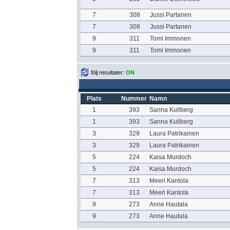
7
308
Jussi Partanen
7
308
Jussi Partanen
9
311
Tomi Immonen
9
311
Tomi Immonen
följ resultater:
ON
Plats
Nummer
Namn
1
393
Sanna Kullberg
1
393
Sanna Kullberg
3
329
Laura Patrikainen
3
329
Laura Patrikainen
5
224
Kaisa Murdoch
5
224
Kaisa Murdoch
7
313
Meeri Kantola
7
313
Meeri Kantola
9
273
Anne Hautala
9
273
Anne Hautala