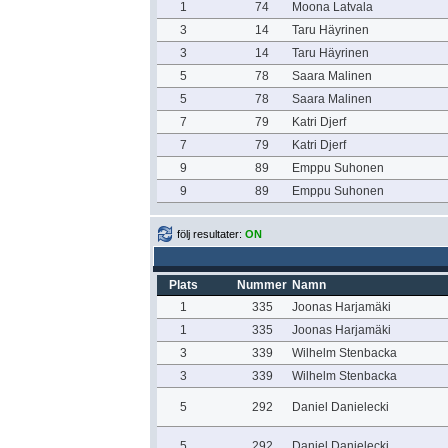
1
74
Moona Latvala
3
14
Taru Häyrinen
3
14
Taru Häyrinen
5
78
Saara Malinen
5
78
Saara Malinen
7
79
Katri Djerf
7
79
Katri Djerf
9
89
Emppu Suhonen
9
89
Emppu Suhonen
följ resultater:
ON
Plats
Nummer
Namn
1
335
Joonas Harjamäki
1
335
Joonas Harjamäki
3
339
Wilhelm Stenbacka
3
339
Wilhelm Stenbacka
5
292
Daniel Danielecki
5
292
Daniel Danielecki