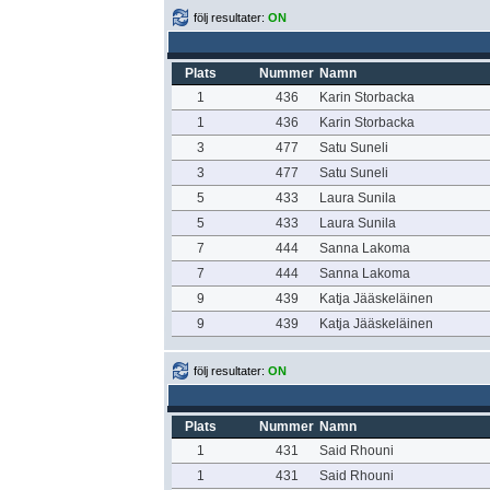
följ resultater:
ON
Plats
Nummer
Namn
1
436
Karin Storbacka
1
436
Karin Storbacka
3
477
Satu Suneli
3
477
Satu Suneli
5
433
Laura Sunila
5
433
Laura Sunila
7
444
Sanna Lakoma
7
444
Sanna Lakoma
9
439
Katja Jääskeläinen
9
439
Katja Jääskeläinen
följ resultater:
ON
Plats
Nummer
Namn
1
431
Said Rhouni
1
431
Said Rhouni