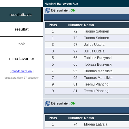
Helsinki Halloween Run
följ resultater:
ON
resultattavla
Plats
Nummer
Namn
resultat
1
72
Tuomo Salonen
1
72
Tuomo Salonen
sök
3
97
Julius Uutela
3
97
Julius Uutela
5
65
Tobiasz Burzynski
mina favoriter
5
65
Tobiasz Burzynski
7
95
Tuomas Mansikka
[
mobile version
]
7
95
Tuomas Mansikka
uppdatera tiden 57 sekunder
9
81
Teemu Planting
9
81
Teemu Planting
följ resultater:
ON
Plats
Nummer
Namn
1
74
Moona Latvala